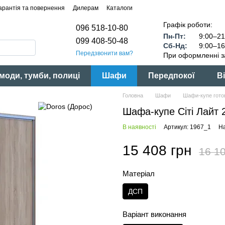
арантія та повернення
Дилерам
Каталоги
Графік роботи:
096 518-10-80
Пн-Пт:
9:00–21
099 408-50-48
Сб-Нд:
9:00–16
Передзвонити вам?
При оформленні з
моди, тумби, полиці
Шафи
Передпокої
Ві
Головна
Шафи
Шафи-купе готов
Шафа-купе Сіті Лайт
В наявності
Артикул: 1967_1
На
15 408 грн
16 10
Матеріал
ДСП
Варіант виконання