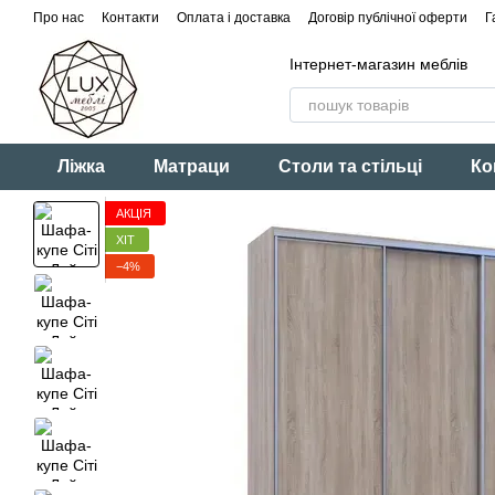
Перейти до основного контенту
Про нас
Контакти
Оплата і доставка
Договір публічної оферти
Г
Інтернет-магазин меблів
Ліжка
Матраци
Столи та стільці
Ко
АКЦІЯ
ХІТ
−4%