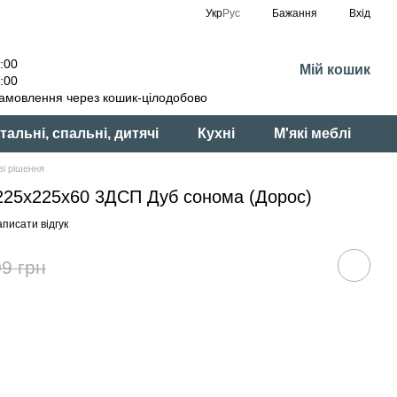
Укр
Рус
Бажання
Вхід
:00
Мій кошик
:00
амовлення через кошик-цілодобово
тальні, спальні, дитячі
Кухні
М'які меблі
і рішення
 225x225x60 3ДСП Дуб сонома (Дорос)
писати відгук
9 грн