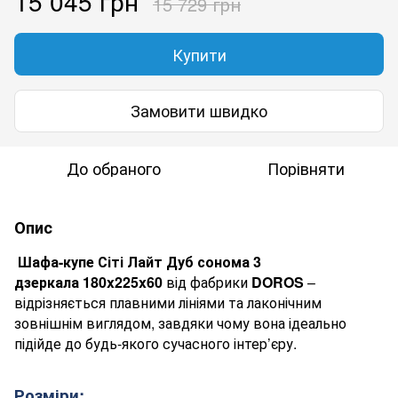
15 045 грн
15 729 грн
Купити
Замовити швидко
До обраного
Порівняти
Опис
Шафа-купе Сіті Лайт Дуб сонома 3
дзеркала 180
x
225
x
60
від фабрики
DOROS
–
відрізняється плавними лініями та лаконічним
зовнішнім виглядом, завдяки чому вона ідеально
підійде до будь-якого сучасного інтер’єру.
Розміри: