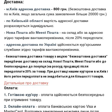
Доставка:
-
м
.Киї
в адресна доставка
- 800 грн.
(безкоштовна доставка
по м.Київ, якщо загальна сума замовлення більше 20000 грн
.)
-
по Київській області
вартість адресної доставки
розраховується індивідуально.
-
Нова Пошта
або
Meest Пошта
- на склад або за адресою
згідно тарифам вантажоперевізника, після 20% передплати.
-
адресна доставка по Україні
здійснюється кур'єрськими
службами згідно тарифів вантажоперевізника.
-
безкоштовна доставка товару з акцією "безкоштовна доставка"
передбачає доставку на склад Нової Пошти, Meest Пошти або до
безпосередньо до покупця (на розсуд продавця) після
передоплати 20% за товар. При доставці нашим кур'єром в м.Київ і
його регіон передоплата не знадобиться для більшості товарів.
Детальніше про доставку
Оплата:
1. Готівкою кур'єру
- оплата здійснюється безпосередньо
при отриманні товару.
2. Онлайн-оплата
- оплата банківською картою Visa и
MasterCard. Відправка замовлення можлива лише після