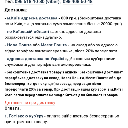
тел.
096 518-10-80
(viber),
099 408-50-48
Доставка:
-
м
.Киї
в адресна доставка
- 800 грн.
(безкоштовна доставка
по м.Київ, якщо загальна сума замовлення більше 20000 грн
.)
-
по Київській області
вартість адресної доставки
розраховується індивідуально.
-
Нова Пошта
або
Meest Пошта
- на склад або за адресою
згідно тарифам вантажоперевізника, після 20% передплати.
-
адресна доставка по Україні
здійснюється кур'єрськими
службами згідно тарифів вантажоперевізника.
-
безкоштовна доставка товару з акцією "безкоштовна доставка"
передбачає доставку на склад Нової Пошти, Meest Пошти або до
безпосередньо до покупця (на розсуд продавця) після
передоплати 20% за товар. При доставці нашим кур'єром в м.Київ і
його регіон передоплата не знадобиться для більшості товарів.
Детальніше про доставку
Оплата:
1. Готівкою кур'єру
- оплата здійснюється безпосередньо
при отриманні товару.