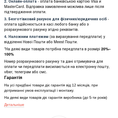
2. Онлайн-оплата
- оплата банківською картою Visa и
MasterCard. Відправка замовлення можлива лише після
підтвердження оплати.
3. Безготівковий рахунок для фізичних/юридичних осіб
-
оплата здійснюється в касі любого банку або з
розрахункового рахунку згідно реквізитів.
4. Наложним платежем
(за вирахування передплати) у
відділенні Нової Пошти або Meest Пошти.
*На деякі види товарів потрібна передплата в розмірі
20%–
100%
Номер розрахункового рахунку та дані отримувача для
оплати чи передплати висилаються на електронну пошту,
viber, телеграм або смс.
Гарантія
На усі придбані товари діє гарантія від 12 місяців, при
дотриманні умов експлуатації і монтажу.
На деякі види товарів діє гарантія виробника (до 5-ти років)
Детальніше