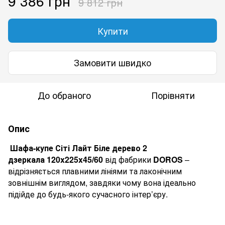
9 386 грн
9 812 грн
Купити
Замовити швидко
До обраного
Порівняти
Опис
Шафа-купе Сіті Лайт Біле дерево 2
дзеркала 120
x
225
x
45/60
від фабрики
DOROS
–
відрізняється плавними лініями та лаконічним
зовнішнім виглядом, завдяки чому вона ідеально
підійде до будь-якого сучасного інтер’єру.