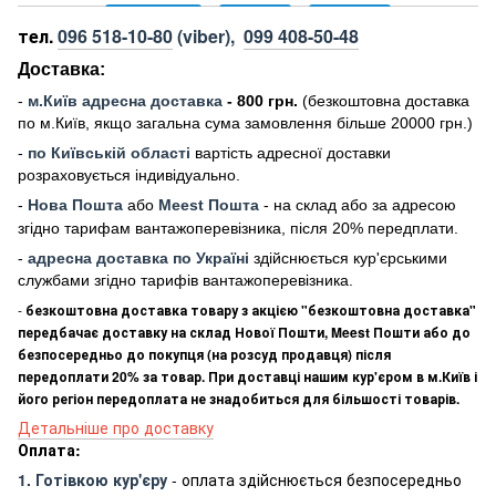
тел.
096 518-10-80
(viber),
099 408-50-48
Доставка:
-
м
.Киї
в адресна доставка
- 800 грн.
(безкоштовна доставка
по м.Київ, якщо загальна сума замовлення більше 20000 грн
.)
-
по Київській області
вартість адресної доставки
розраховується індивідуально.
-
Нова Пошта
або
Meest Пошта
- на склад або за адресою
згідно тарифам вантажоперевізника, після 20% передплати.
-
адресна доставка по Україні
здійснюється кур'єрськими
службами згідно тарифів вантажоперевізника.
-
безкоштовна доставка товару з акцією "безкоштовна доставка"
передбачає доставку на склад Нової Пошти, Meest Пошти або до
безпосередньо до покупця (на розсуд продавця) після
передоплати 20% за товар. При доставці нашим кур'єром в м.Київ і
його регіон передоплата не знадобиться для більшості товарів.
Детальніше про доставку
Оплата:
1. Готівкою кур'єру
- оплата здійснюється безпосередньо