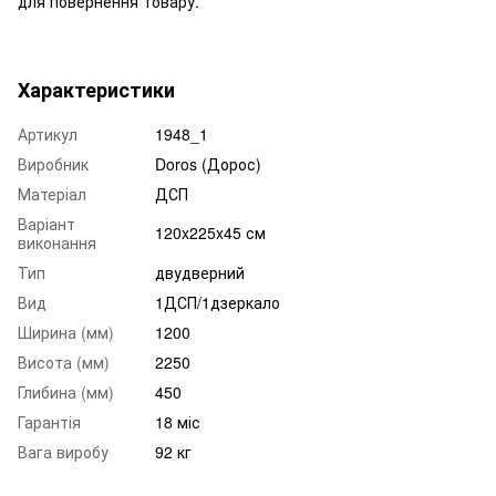
для повернення товару.
Характеристики
Артикул
1948_1
Виробник
Doros (Дорос)
Матеріал
ДСП
Варіант
120x225x45 см
виконання
Тип
двудверний
Вид
1ДСП/1дзеркало
Ширина (мм)
1200
Висота (мм)
2250
Глибина (мм)
450
Гарантія
18 міс
Вага виробу
92 кг