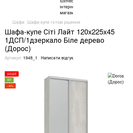
Шафи
Шафи-купе готові рішення
Шафа-купе Сіті Лайт 120x225x45
1ДСП/1дзеркало Біле дерево
(Дорос)
Артикул:
1948_1
Написати відгук
АКЦІЯ
ХІТ
−4%