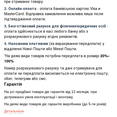
при отриманні товару.
2. Онлайн-оплата
- оплата банківською картою Visa и
MasterCard. Відправка замовлення можлива лише після
підтвердження оплати.
3. Безготівковий рахунок для фізичних/юридичних осіб
-
оплата здійснюється в касі любого банку або з
розрахункового рахунку згідно реквізитів.
4. Наложним платежем
(за вирахування передплати) у
відділенні Нової Пошти або Meest Пошти.
*На деякі види товарів потрібна передплата в розмірі
20%–
100%
Номер розрахункового рахунку та дані отримувача для
оплати чи передплати висилаються на електронну пошту,
viber, телеграм або смс.
Гарантія
На усі придбані товари діє гарантія від 12 місяців, при
дотриманні умов експлуатації і монтажу.
На деякі види товарів діє гарантія виробника (до 5-ти років)
Детальніше