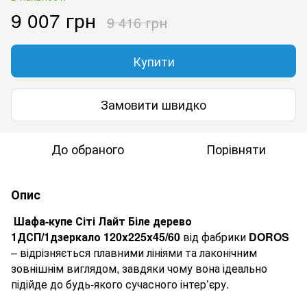
9 007 грн
9 416 грн
Купити
Замовити швидко
До обраного
Порівняти
Опис
Шафа-купе Сіті Лайт Біле дерево
1ДСП/1дзеркало 120
x
225
x
45/60
від фабрики
DOROS
– відрізняється плавними лініями та лаконічним
зовнішнім виглядом, завдяки чому вона ідеально
підійде до будь-якого сучасного інтер’єру.