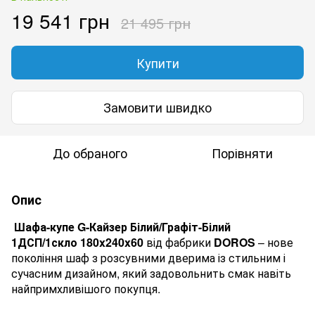
19 541 грн
21 495 грн
Купити
Замовити швидко
До обраного
Порівняти
Опис
Шафа-купе
G-Кайзер Білий/Графіт-Білий
1ДСП/1скло 180x240x60
від фабрики
DOROS
– нове
покоління шаф з розсувними дверима із стильним і
сучасним дизайном, який задовольнить смак навіть
найпримхливішого покупця.