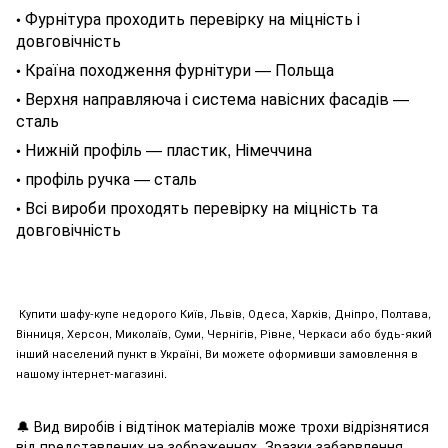
Фурнітура проходить перевірку на міцність і
•
довговічність
Країна походження фурнітури — Польща
•
Верхня направляюча і система навісних фасадів —
•
сталь
Нижній профіль — пластик, Німеччина
•
профіль ручка — сталь
•
Всі вироби проходять перевірку на міцність та
•
довговічність
Купити шафу-купе недорого Київ, Львів, Одеса, Харків, Дніпро, Полтава,
Вінниця, Херсон, Миколаїв, Суми, Чернігів, Рівне, Черкаси або будь-який
інший населений пункт в Україні, Ви можете оформивши замовлення в
нашому інтернет-магазині.
🔔
Вид виробів і відтінок матеріалів може трохи відрізнятися
від представлених на зображеннях. Зразки забарвлення