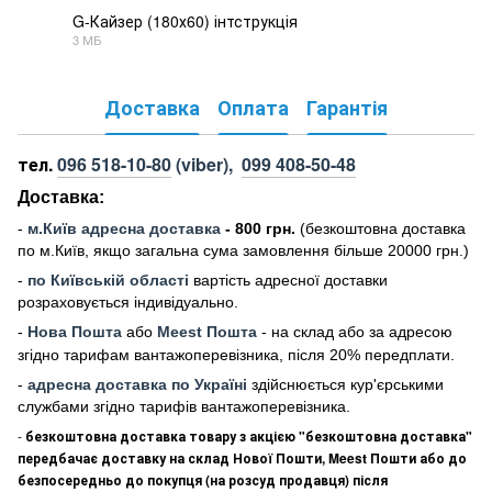
G-Кайзер (180х60) інтструкція
3 МБ
PDF
Доставка
Оплата
Гарантія
тел.
096 518-10-80
(viber),
099 408-50-48
Доставка:
-
м
.Киї
в адресна доставка
- 800 грн.
(безкоштовна доставка
по м.Київ, якщо загальна сума замовлення більше 20000 грн
.)
-
по Київській області
вартість адресної доставки
розраховується індивідуально.
-
Нова Пошта
або
Meest Пошта
- на склад або за адресою
згідно тарифам вантажоперевізника, після 20% передплати.
-
адресна доставка по Україні
здійснюється кур'єрськими
службами згідно тарифів вантажоперевізника.
-
безкоштовна доставка товару з акцією "безкоштовна доставка"
передбачає доставку на склад Нової Пошти, Meest Пошти або до
безпосередньо до покупця (на розсуд продавця) після