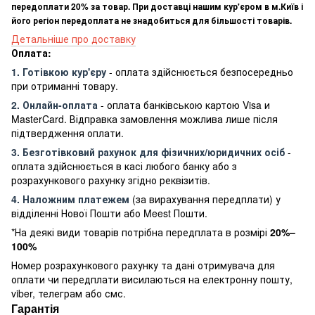
передоплати 20% за товар. При доставці нашим кур'єром в м.Київ і
його регіон передоплата не знадобиться для більшості товарів.
Детальніше про доставку
Оплата:
1. Готівкою кур'єру
- оплата здійснюється безпосередньо
при отриманні товару.
2. Онлайн-оплата
- оплата банківською картою Visa и
MasterCard. Відправка замовлення можлива лише після
підтвердження оплати.
3. Безготівковий рахунок для фізичних/юридичних осіб
-
оплата здійснюється в касі любого банку або з
розрахункового рахунку згідно реквізитів.
4. Наложним платежем
(за вирахування передплати) у
відділенні Нової Пошти або Meest Пошти.
*На деякі види товарів потрібна передплата в розмірі
20%–
100%
Номер розрахункового рахунку та дані отримувача для
оплати чи передплати висилаються на електронну пошту,
viber, телеграм або смс.
Гарантія