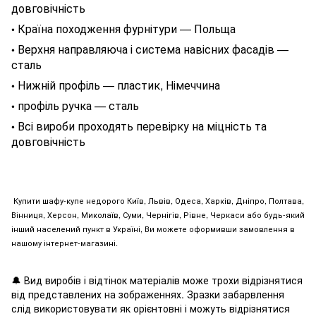
довговічність
Країна походження фурнітури — Польща
•
Верхня направляюча і система навісних фасадів —
•
сталь
Нижній профіль — пластик, Німеччина
•
профіль ручка — сталь
•
Всі вироби проходять перевірку на міцність та
•
довговічність
Купити шафу-купе недорого Київ, Львів, Одеса, Харків, Дніпро, Полтава,
Вінниця, Херсон, Миколаїв, Суми, Чернігів, Рівне, Черкаси або будь-який
інший населений пункт в Україні, Ви можете оформивши замовлення в
нашому інтернет-магазині.
🔔
Вид виробів і відтінок матеріалів може трохи відрізнятися
від представлених на зображеннях. Зразки забарвлення
слід використовувати як орієнтовні і можуть відрізнятися