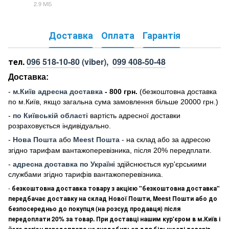
2.9 МБ
PDF
Доставка
Оплата
Гарантія
тел.
096 518-10-80
(viber),
099 408-50-48
Доставка:
-
м
.Киї
в адресна доставка
- 800 грн.
(безкоштовна доставка
по м.Київ, якщо загальна сума замовлення більше 20000 грн
.)
-
по Київській області
вартість адресної доставки
розраховується індивідуально.
-
Нова Пошта
або
Meest Пошта
- на склад або за адресою
згідно тарифам вантажоперевізника, після 20% передплати.
-
адресна доставка по Україні
здійснюється кур'єрськими
службами згідно тарифів вантажоперевізника.
-
безкоштовна доставка товару з акцією "безкоштовна доставка"
передбачає доставку на склад Нової Пошти, Meest Пошти або до
безпосередньо до покупця (на розсуд продавця) після
передоплати 20% за товар. При доставці нашим кур'єром в м.Київ і
його регіон передоплата не знадобиться для більшості товарів.