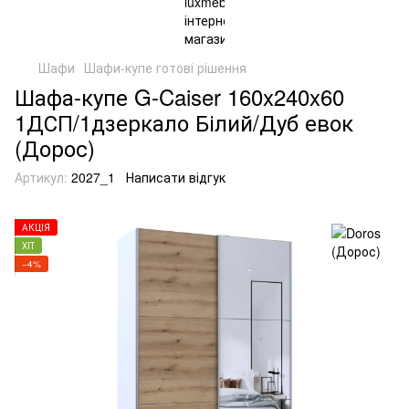
Шафи
Шафи-купе готові рішення
Шафа-купе G-Caiser 160x240x60
1ДСП/1дзеркало Білий/Дуб евок
(Дорос)
Артикул:
2027_1
Написати відгук
АКЦІЯ
ХІТ
−4%