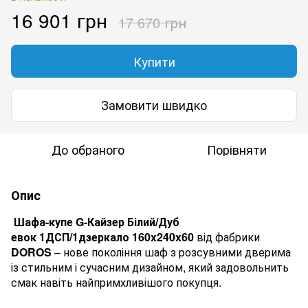
16 901 грн
17 670 грн
Купити
Замовити швидко
До обраного
Порівняти
Опис
Шафа-купе
G-Кайзер Білий/Дуб
евок 1ДСП/1дзеркало 160x240x60
від фабрики
DOROS
– нове покоління шаф з розсувними дверима
із стильним і сучасним дизайном, який задовольнить
смак навіть найпримхливішого покупця.