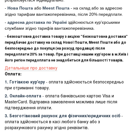
-
Нова Пошта
або
Meest Пошта
- на склад або за адресою
згідно тарифам вантажоперевізника, після 20% передплати.
-
адресна доставка по Україні
здійснюється кур'єрськими
службами згідно тарифів вантажоперевізника.
-
безкоштовна доставка товару з акцією "безкоштовна доставка"
передбачає доставку на склад Нової Пошти, Meest Пошти або до
безпосередньо до покупця (на розсуд продавця) після
передоплати 20% за товар. При доставці нашим кур'єром в м.Київ і
його регіон передоплата не знадобиться для більшості товарів.
Детальніше про доставку
Оплата:
1. Готівкою кур'єру
- оплата здійснюється безпосередньо
при отриманні товару.
2. Онлайн-оплата
- оплата банківською картою Visa и
MasterCard. Відправка замовлення можлива лише після
підтвердження оплати.
3. Безготівковий рахунок для фізичних/юридичних осіб
-
оплата здійснюється в касі любого банку або з
розрахункового рахунку згідно реквізитів.