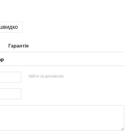
 швидко
Гарантія
ар
Увійти за допомогою