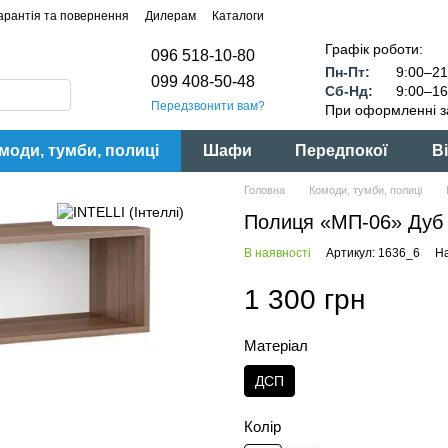
арантія та повернення
Дилерам
Каталоги
Графік роботи:
096 518-10-80
Пн-Пт:
9:00–21
099 408-50-48
Сб-Нд:
9:00–16
Передзвонити вам?
При оформленні з
моди, тумби, полиці
Шафи
Передпокої
Ві
Головна
Комоди, тумби, полиці
Полиця «МП-06» Дуб в
В наявності
Артикул: 1636_6
На
1 300 грн
Матеріал
ДСП
Колір