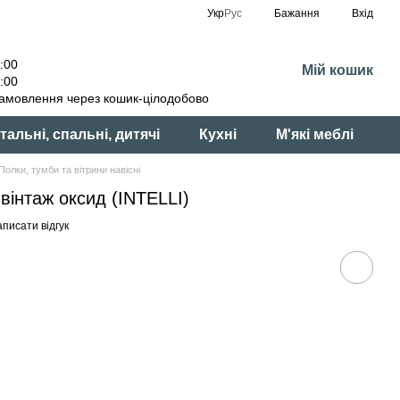
Укр
Рус
Бажання
Вхід
:00
Мій кошик
:00
амовлення через кошик-цілодобово
тальні, спальні, дитячі
Кухні
М'які меблі
Полки, тумби та вітрини навісні
інтаж оксид (INTELLI)
писати відгук