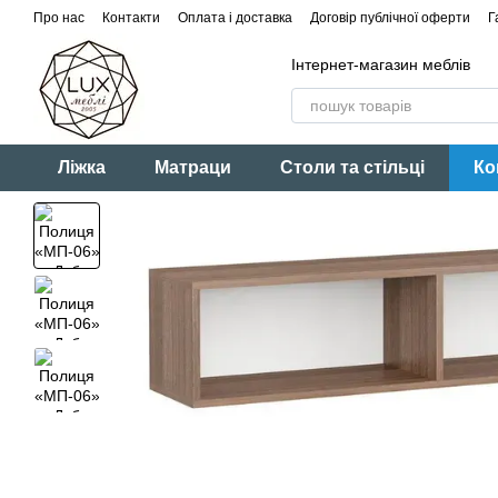
Перейти до основного контенту
Про нас
Контакти
Оплата і доставка
Договір публічної оферти
Г
Інтернет-магазин меблів
Ліжка
Матраци
Столи та стільці
Ко