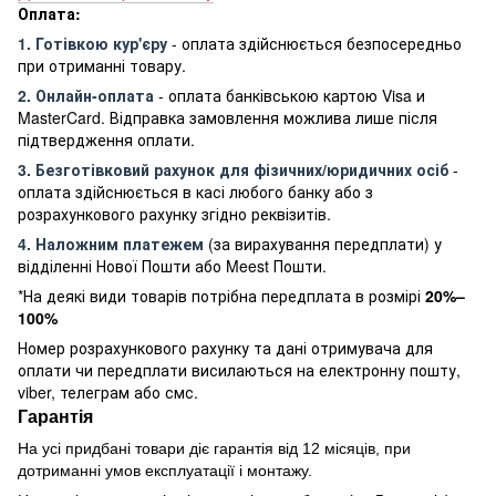
Оплата:
1. Готівкою кур'єру
- оплата здійснюється безпосередньо
при отриманні товару.
2. Онлайн-оплата
- оплата банківською картою Visa и
MasterCard. Відправка замовлення можлива лише після
підтвердження оплати.
3. Безготівковий рахунок для фізичних/юридичних осіб
-
оплата здійснюється в касі любого банку або з
розрахункового рахунку згідно реквізитів.
4. Наложним платежем
(за вирахування передплати) у
відділенні Нової Пошти або Meest Пошти.
*На деякі види товарів потрібна передплата в розмірі
20%–
100%
Номер розрахункового рахунку та дані отримувача для
оплати чи передплати висилаються на електронну пошту,
viber, телеграм або смс.
Гарантія
На усі придбані товари діє гарантія від 12 місяців, при
дотриманні умов експлуатації і монтажу.