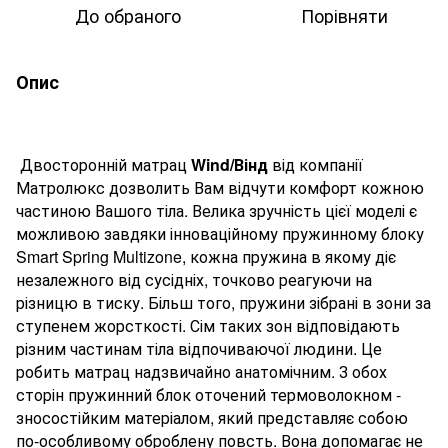
До обраного
Порівняти
Опис
Двосторонній матрац
Wind
/Вінд
від компанії
Матролюкс дозволить Вам відчути комфорт кожною
частиною Вашого тіла. Велика зручність цієї моделі є
можливою завдяки інноваційному пружинному блоку
Smart Spring Multizone, кожна пружина в якому діє
незалежного від сусідніх, точково реагуючи на
різницю в тиску. Більш того, пружини зібрані в зони за
ступенем жорсткості. Сім таких зон відповідають
різним частинам тіла відпочиваючої людини. Це
робить матрац надзвичайно анатомічним. З обох
сторін пружинний блок оточений термоволокном -
зносостійким матеріалом, який представляє собою
по-особливому оброблену повсть. Вона допомагає не