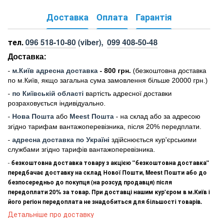
Доставка
Оплата
Гарантія
тел.
096 518-10-80
(viber),
099 408-50-48
Доставка:
-
м
.Киї
в адресна доставка
- 800 грн.
(безкоштовна доставка
по м.Київ, якщо загальна сума замовлення більше 20000 грн
.)
-
по Київській області
вартість адресної доставки
розраховується індивідуально.
-
Нова Пошта
або
Meest Пошта
- на склад або за адресою
згідно тарифам вантажоперевізника, після 20% передплати.
-
адресна доставка по Україні
здійснюється кур'єрськими
службами згідно тарифів вантажоперевізника.
-
безкоштовна доставка товару з акцією "безкоштовна доставка"
передбачає доставку на склад Нової Пошти, Meest Пошти або до
безпосередньо до покупця (на розсуд продавця) після
передоплати 20% за товар. При доставці нашим кур'єром в м.Київ і
його регіон передоплата не знадобиться для більшості товарів.
Детальніше про доставку