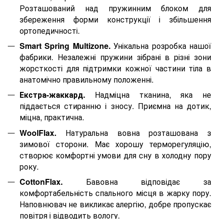
Розташований над пружинним блоком для
збереження форми конструкції і збільшення
ортопедичності.
Smart Spring Multizone.
Унікальна розробка нашої
фабрики. Незалежні пружини зібрані в різні зони
жорсткості для підтримки кожної частини тіла в
анатомічно правильному положенні.
Екстра-жаккард.
Надміцна тканина, яка не
піддається стиранню і зносу. Приємна на дотик,
міцна, практична.
WoolFlax.
Натуральна вовна розташована з
зимової сторони. Має хорошу терморегуляцію,
створює комфортні умови для сну в холодну пору
року.
CottonFlax.
Бавовна відповідає за
комфортабельність спального місця в жарку пору.
Наповнювач не викликає алергію, добре пропускає
повітря і відводить вологу.