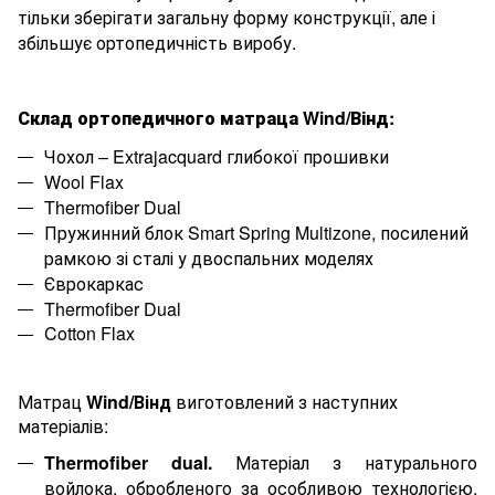
тільки зберігати загальну форму конструкції, але і
збільшує ортопедичність виробу.
Склад ортопедичного матраца
Wind
/Вінд
:
Чохол – Extrajacquard глибокої прошивки
Wool Flax
Thermofiber Dual
Пружинний
блок
Smart Spring Multizone,
посилений
рамкою
зі
сталі
у
двоспальних
моделях
Єврокаркас
Thermofiber Dual
Cotton Flax
Матрац
Wind
/Вінд
виготовлений з наступних
матеріалів:
Thermofiber dual.
Матеріал з натурального
войлока, обробленого за особливою технологією.