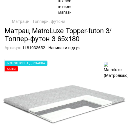
Матраци
Топпери, футони
Матрац MatroLuxe Topper-futon 3/
Топпер-футон 3 65x180
Артикул:
1181032652
Написати відгук
БЕЗКОШТОВНА ДОСТАВКА
АКЦІЯ