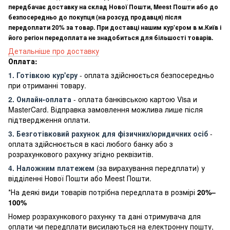
передбачає доставку на склад Нової Пошти, Meest Пошти або до
безпосередньо до покупця (на розсуд продавця) після
передоплати 20% за товар. При доставці нашим кур'єром в м.Київ і
його регіон передоплата не знадобиться для більшості товарів.
Детальніше про доставку
Оплата:
1. Готівкою кур'єру
- оплата здійснюється безпосередньо
при отриманні товару.
2. Онлайн-оплата
- оплата банківською картою Visa и
MasterCard. Відправка замовлення можлива лише після
підтвердження оплати.
3. Безготівковий рахунок для фізичних/юридичних осіб
-
оплата здійснюється в касі любого банку або з
розрахункового рахунку згідно реквізитів.
4. Наложним платежем
(за вирахування передплати) у
відділенні Нової Пошти або Meest Пошти.
*На деякі види товарів потрібна передплата в розмірі
20%–
100%
Номер розрахункового рахунку та дані отримувача для
оплати чи передплати висилаються на електронну пошту,