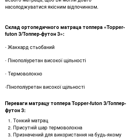
насолоджуватися якісним відпочинком.
Склад ортопедичного матраца
топпера
«
Topper
-
futon
3/Топпер-футон 3
»:
Ж
аккард
стьобаний
·
Пінополіуретан високої щільності
·
Термоволокно
·
Пінополіуретан високої щільності
·
Переваги матрацу
топпера
Topper
-
futon
3/Топпер-
футон 3
:
Тонкий матрац
Присутній шар термоволокна
Призначений для використання на будь-якому