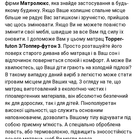
фірми
Матролюкс
, яка знайде застосування в будь-
якому будинку. Якщо Ваше колишнє спальне місце
більше не радує Вас затишком і зручністю, прийшов
час щось змінювати. Якщо Ви не можете повністю
змінити свої меблі, швидше за все Вам під силу їх
оновити. І допоможе Вам у цьому матрац
Topper
-
futon
3/Топпер-футон 3
. Просто розташуйте його
поверх старого дивана або матраца і в Ваш сон і
відпочинок повернеться спокій і комфорт. А може Ви
хвилюєтесь, що Ваші діти грають на холодній підлозі?
В такому випадку даний виріб з легкістю може стати
ігровим місцем для Ваших чад. З огляду на те, що
матрац виготовлений з екологічно чистих і
гіпоалергенних матеріалів, він абсолютно безпечний
як для дорослих, так і для дітей. Пінополіуретан
високої щільності, що служить основним
наповнювачем, дозволить Вашому тілу відчувати під
собою приємну м'якість. А спеціально оброблена
повсть, або термоволокно, підвищить зносостійкість
всього матраца, щоб Ви могли довго