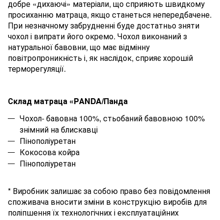
добре «дихаючі» матеріали, що сприяють швидкому
просиханню матраца, якщо станеться непередбачене.
При незначному забрудненні буде достатньо зняти
чохол і випрати його окремо. Чохол виконаний з
натуральної бавовни, що має відмінну
повітропроникність і, як наслідок, сприяє хорошій
терморегуляції.
Склад матраца «PАNDA/Панда
Чохол- бавовна 100%, стьобаний бавовною 100%
знімний на блискавці
Пінополіуретан
Кокосова койра
Пінополіуретан
* Виробник залишає за собою право без повідомлення
споживача вносити зміни в конструкцію виробів для
поліпшення їх технологічних і експлуатаційних