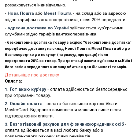
розраховується індивідуально.
-
Нова Пошта
або
Meest Пошта
- на склад або за адресою
згідно тарифам вантажоперевізника, після 20% передплати.
-
адресна доставка по Україні
здійснюється кур'єрськими
службами згідно тарифів вантажоперевізника.
-
безкоштовна доставка товару з акцією "безкоштовна доставка"
передбачає доставку на склад Нової Пошти, Meest Пошти або до
безпосередньо до покупця (на розсуд продавця) після
передоплати 20% за товар. При доставці нашим кур'єром в м.Київ і
його регіон передоплата не знадобиться для більшості товарів.
Детальніше про доставку
Оплата:
1. Готівкою кур'єру
- оплата здійснюється безпосередньо
при отриманні товару.
2. Онлайн-оплата
- оплата банківською картою Visa и
MasterCard. Відправка замовлення можлива лише після
підтвердження оплати.
3. Безготівковий рахунок для фізичних/юридичних осіб
-
оплата здійснюється в касі любого банку або з
розрахункового рахунку згідно реквізитів.