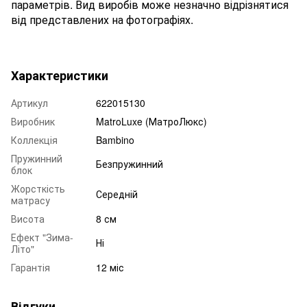
параметрів. Вид виробів може незначно відрізнятися
від представлених на фотографіях.
Характеристики
Артикул
622015130
Виробник
MatroLuxe (МатроЛюкс)
Коллекція
Bambino
Пружинний
Безпружинний
блок
Жорсткість
Середній
матрасу
Висота
8 см
Ефект "Зима-
Ні
Літо"
Гарантія
12 міс
Відгуки