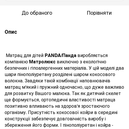
До обраного
Порівняти
Опис
Матрац для дітей
PАNDA/Панда
виробляється
компанією
Матролюкс
виключно з екологічно
безпечних і гіпоалергенних матеріалів. У цій моделі два
шари пінополіуретану розділені шаром кокосового
волокна. Завдяки такій комбінації наповнювачів
матрац м'який і пружний одночасно, що дуже важливо
для розвитку Вашого малюка. Так як дитячий скелет
ще формується, ортопедичні властивості матраца
позитивно впливають на здоров'я зростаючого
організму. Присутність кокосової койри в середині
конструкції забезпечує довговічність виробу і
збереження його форми. І пінополіуретан і койра -