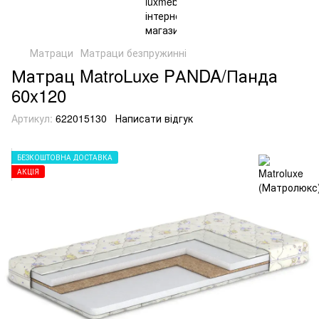
Матраци
Матраци безпружинні
Матрац MatroLuxe PАNDA/Панда
60x120
Артикул:
622015130
Написати відгук
БЕЗКОШТОВНА ДОСТАВКА
АКЦІЯ