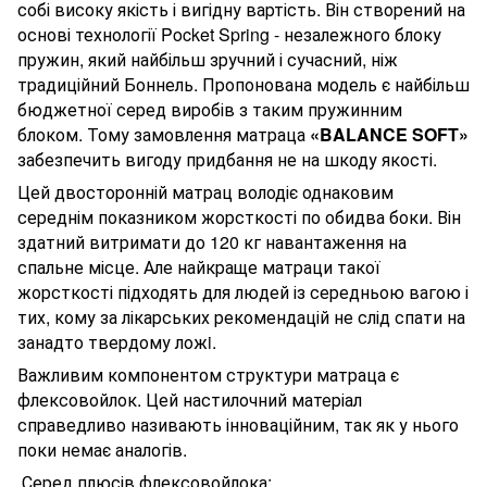
собі високу якість і вигідну вартість. Він створений на
основі технології Pocket Spring - незалежного блоку
пружин, який найбільш зручний і сучасний, ніж
традиційний Боннель. Пропонована модель є найбільш
бюджетної серед виробів з таким пружинним
блоком. Тому замовлення матраца
«BALANCE SOFT»
забезпечить вигоду придбання не на шкоду якості.
Цей двосторонній матрац володіє однаковим
середнім показником жорсткості по обидва боки. Він
здатний витримати до 120 кг навантаження на
спальне місце. Але найкраще матраци такої
жорсткості підходять для людей із середньою вагою і
тих, кому за лікарських рекомендацій не слід спати на
занадто твердому ложi.
Важливим компонентом структури матраца є
флексовойлок. Цей настилочний матеріал
справедливо називають інноваційним, так як у нього
поки немає аналогів.
Серед плюсів флексовойлока: