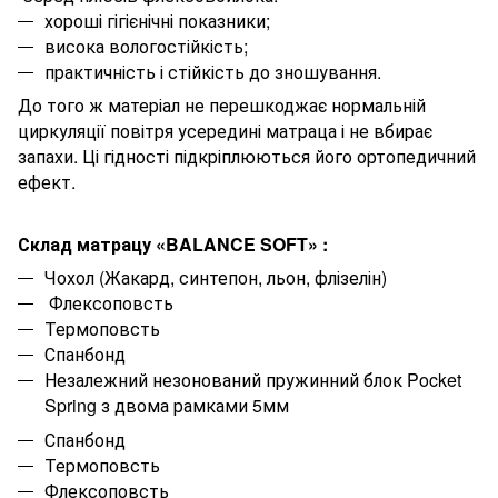
хороші гігієнічні показники;
висока вологостійкість;
практичність і стійкість до зношування.
До того ж матеріал не перешкоджає нормальній
циркуляції повітря усередині матраца і не вбирає
запахи. Ці гідності підкріплюються його ортопедичний
ефект.
Склад матрацу
«BALANCE SOFT»
:
Чохол (Жакард, синтепон, льон, флізелін)
Флексоповсть
Термоповсть
Спанбонд
Незалежний незонований пружинний блок Pocket
Spring з двома рамками 5мм
Спанбонд
Термоповсть
Флексоповсть