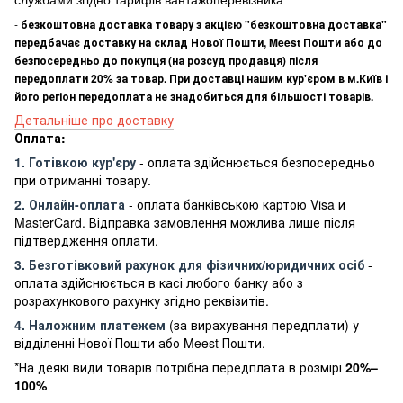
-
безкоштовна доставка товару з акцією "безкоштовна доставка"
передбачає доставку на склад Нової Пошти, Meest Пошти або до
безпосередньо до покупця (на розсуд продавця) після
передоплати 20% за товар. При доставці нашим кур'єром в м.Київ і
його регіон передоплата не знадобиться для більшості товарів.
Детальніше про доставку
Оплата:
1. Готівкою кур'єру
- оплата здійснюється безпосередньо
при отриманні товару.
2. Онлайн-оплата
- оплата банківською картою Visa и
MasterCard. Відправка замовлення можлива лише після
підтвердження оплати.
3. Безготівковий рахунок для фізичних/юридичних осіб
-
оплата здійснюється в касі любого банку або з
розрахункового рахунку згідно реквізитів.
4. Наложним платежем
(за вирахування передплати) у
відділенні Нової Пошти або Meest Пошти.
*На деякі види товарів потрібна передплата в розмірі
20%–
100%