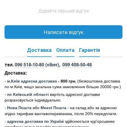
Додайте перший відгук
Написати відгук
Доставка
Оплата
Гарантія
тел.
096 518-10-80
(viber),
099 408-50-48
Доставка:
-
м
.Киї
в адресна доставка
- 800 грн.
(безкоштовна доставка
по м.Київ, якщо загальна сума замовлення більше 20000 грн
.)
-
по Київській області
вартість адресної доставки
розраховується індивідуально.
-
Нова Пошта
або
Meest Пошта
- на склад або за адресою
згідно тарифам вантажоперевізника, після 20% передплати.
-
адресна доставка по Україні
здійснюється кур'єрськими
службами згідно тарифів вантажоперевізника.