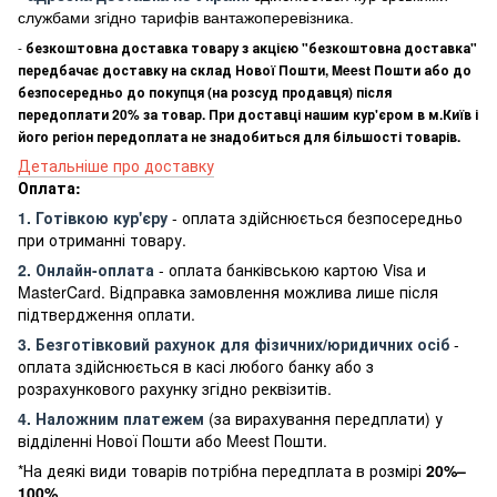
службами згідно тарифів вантажоперевізника.
-
безкоштовна доставка товару з акцією "безкоштовна доставка"
передбачає доставку на склад Нової Пошти, Meest Пошти або до
безпосередньо до покупця (на розсуд продавця) після
передоплати 20% за товар. При доставці нашим кур'єром в м.Київ і
його регіон передоплата не знадобиться для більшості товарів.
Детальніше про доставку
Оплата:
1. Готівкою кур'єру
- оплата здійснюється безпосередньо
при отриманні товару.
2. Онлайн-оплата
- оплата банківською картою Visa и
MasterCard. Відправка замовлення можлива лише після
підтвердження оплати.
3. Безготівковий рахунок для фізичних/юридичних осіб
-
оплата здійснюється в касі любого банку або з
розрахункового рахунку згідно реквізитів.
4. Наложним платежем
(за вирахування передплати) у
відділенні Нової Пошти або Meest Пошти.
*На деякі види товарів потрібна передплата в розмірі
20%–
100%