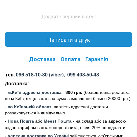
Додайте перший відгук
Написати відгук
Доставка
Оплата
Гарантія
тел.
096 518-10-80
(viber),
099 408-50-48
Доставка:
-
м
.Киї
в адресна доставка
- 800 грн.
(безкоштовна доставка
по м.Київ, якщо загальна сума замовлення більше 20000 грн
.)
-
по Київській області
вартість адресної доставки
розраховується індивідуально.
-
Нова Пошта
або
Meest Пошта
- на склад або за адресою
згідно тарифам вантажоперевізника, після 20% передплати.
-
адресна доставка по Україні
здійснюється кур'єрськими