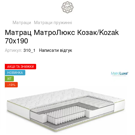
Матраци
Матраци пружинні
Матрац МатроЛюкс Козак/Kozak
70x190
Артикул:
310_1
Написати відгук
АКЦІЇ ТА ЗНИЖКИ
НОВИНКА
ХІТ
−13%