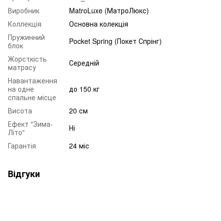
Виробник
MatroLuxe (МатроЛюкс)
Коллекція
Основна колекція
Пружинний
Pocket Spring (Покет Спрінг)
блок
Жорсткість
Середній
матрасу
Навантаження
на одне
до 150 кг
спальне місце
Висота
20 см
Ефект "Зима-
Ні
Літо"
Гарантія
24 міс
Відгуки