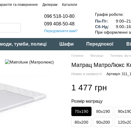
арантія та повернення
Дилерам
Каталоги
Графік роботи:
096 518-10-80
Пн-Пт:
9:00–21
099 408-50-48
Сб-Нд:
9:00–16
Передзвонити вам?
При оформленні з
моди, тумби, полиці
Шафи
Передпокої
Ві
Головна
Матраци
Топпери, фут
Матрац МатроЛюкс Ко
Немає в наявності
Артикул: 311_
1 477 грн
Розмір матрацу
70x190
80x190
90x19
80x200
90x200
120x2