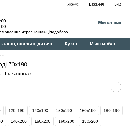
Укр
Рус
Бажання
Вхід
:00
Мій кошик
:00
амовлення через кошик-цілодобово
тальні, спальні, дитячі
Кухні
М'які меблі
они
ді 70х190
1
Написати відгук
0
120x190
140x190
150x190
160x190
180x190
00
140x200
150x200
160x200
180x200