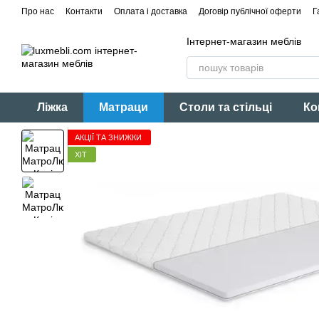
Перейти до основного контенту
Про нас
Контакти
Оплата і доставка
Договір публічної оферти
Г
Інтернет-магазин меблів
Ліжка
Матраци
Столи та стільці
Ко
АКЦІЇ ТА ЗНИЖКИ
ХІТ