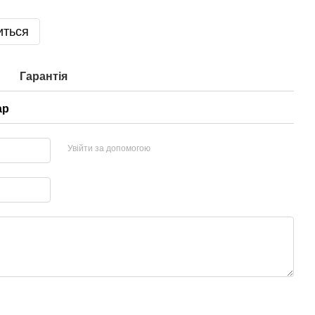
иться
Гарантія
ар
Увійти за допомогою