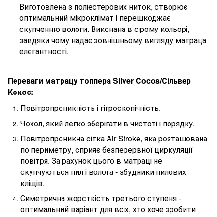
Виготовлена ​​з поліестерових ниток, створює
оптимальний мікроклімат і перешкоджає
скупченню вологи. Виконана в сірому кольорі,
завдяки чому надає зовнішньому вигляду матраца
елегантності.
Переваги матрацу
топпера
Silver
Cocos
/Сільвер
Кокос
:
Повітропроникність і гігроскопічність.
Чохол, який легко зберігати в чистоті і порядку.
Повітропроникна сітка Air Stroke, яка розташована
по периметру, сприяє безперервної циркуляції
повітря. За рахунок цього в матраці не
скупчуються пил і волога - збудники пилових
кліщів.
Симетрична жорсткість третього ступеня -
оптимальний варіант для всіх, хто хоче зробити