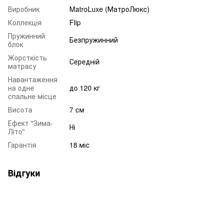
Виробник
MatroLuxe (МатроЛюкс)
Коллекція
Flip
Пружинний
Безпружинний
блок
Жорсткість
Середній
матрасу
Навантаження
на одне
до 120 кг
спальне місце
Висота
7 см
Ефект "Зима-
Ні
Літо"
Гарантія
18 міс
Відгуки