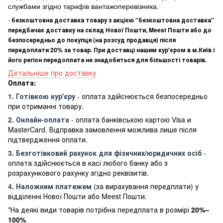
службами згідно тарифів вантажоперевізника.
-
безкоштовна доставка товару з акцією "безкоштовна доставка"
передбачає доставку на склад Нової Пошти, Meest Пошти або до
безпосередньо до покупця (на розсуд продавця) після
передоплати 20% за товар. При доставці нашим кур'єром в м.Київ і
його регіон передоплата не знадобиться для більшості товарів.
Детальніше про доставку
Оплата:
1. Готівкою кур'єру
- оплата здійснюється безпосередньо
при отриманні товару.
2. Онлайн-оплата
- оплата банківською картою Visa и
MasterCard. Відправка замовлення можлива лише після
підтвердження оплати.
3. Безготівковий рахунок для фізичних/юридичних осіб
-
оплата здійснюється в касі любого банку або з
розрахункового рахунку згідно реквізитів.
4. Наложним платежем
(за вирахування передплати) у
відділенні Нової Пошти або Meest Пошти.
*На деякі види товарів потрібна передплата в розмірі
20%–
100%