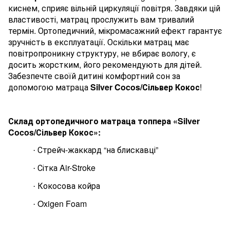
киснем, сприяє вільній циркуляції повітря. Завдяки цій
властивості, матрац прослужить вам тривалий
термін. Ортопедичний, мікромасажний ефект гарантує
зручність в експлуатації. Оскільки матрац має
повітропроникну структуру, не вбирає вологу, є
досить жорстким, його рекомендують для дітей.
Забезпечте своїй дитині комфортний сон за
допомогою матраца
Silver
Cocos
/Сільвер Кокос
!
Склад ортопедичного матраца
топпера
«Silver
Cocos
/Сільвер Кокос
»:
Стрейч-жаккард “
на блискавці
”
·
Сітка
Air-Stroke
·
Кокосова койра
·
Oxigen Foam
·