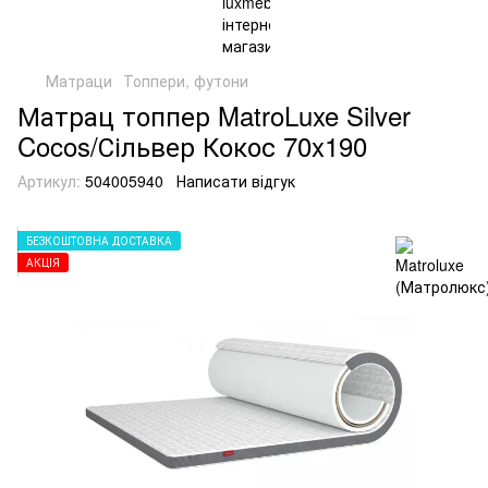
Матраци
Топпери, футони
Матрац топпер MatroLuxe Silver
Cocos/Сільвер Кокос 70x190
Артикул:
504005940
Написати відгук
БЕЗКОШТОВНА ДОСТАВКА
АКЦІЯ