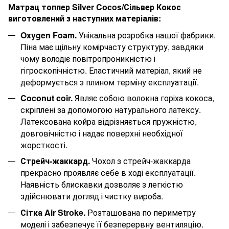
Матрац
топпер
Silver
Cocos
/Сільвер Кокос
виготовлений з наступних матеріалів:
Oxygen Foam.
Унікальна розробка нашої фабрики.
Піна має щільну комірчасту структуру, завдяки
чому володіє повітропроникністю і
гігроскопічністю. Еластичний матеріал, який не
деформується з плином терміну експлуатації.
Coconut coir.
Являє собою волокна горіха кокоса,
скріплені за допомогою натурального латексу.
Латексована койра відрізняється пружністю,
довговічністю і надає поверхні необхідної
жорсткості.
Стрейч-жаккард.
Чохол з стрейч-жаккарда
прекрасно проявляє себе в ході експлуатації.
Наявність блискавки дозволяє з легкістю
здійснювати догляд і чистку вироба.
Сітка Air Stroke.
Розташована по периметру
моделі і забезпечує її безперервну вентиляцію.