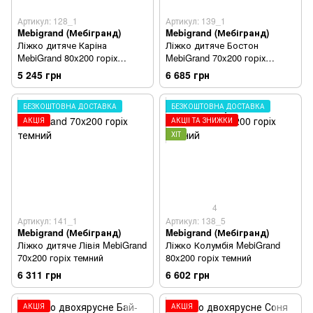
Артикул: 128_1
Артикул: 139_1
Mebigrand (Мебігранд)
Mebigrand (Мебігранд)
Ліжко дитяче Каріна
Ліжко дитяче Бостон
MebiGrand 80x200 горіх
MebiGrand 70x200 горіх
темний
темний
5 245 грн
6 685 грн
БЕЗКОШТОВНА ДОСТАВКА
БЕЗКОШТОВНА ДОСТАВКА
АКЦІЯ
АКЦІЇ ТА ЗНИЖКИ
ХІТ
4
Артикул: 141_1
Артикул: 138_5
Mebigrand (Мебігранд)
Mebigrand (Мебігранд)
Ліжко дитяче Лівія MebiGrand
Ліжко Колумбія MebiGrand
70x200 горіх темний
80x200 горіх темний
6 311 грн
6 602 грн
АКЦІЯ
АКЦІЯ