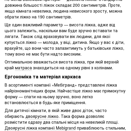
довжина більшості ліжок складає 200 сантиметрів. Проте,
якщо кімната невелика, людина невисокого зросту, можна
обрати ліжко на 190 сантиметрів.
Ще один важливий параметр — висота ліжка, адже від
цього залежить, наскільки вам буде зручно вставати та
лягати. Також слід враховувати вік людини, для якої
купується ліжко — молода, у віці, дитина. Якщо у вас є діти,
врахуйте, що вони часто залазитимуть у батьківське ліжко,
тому воно не має бути надто високим.
Оптимальною вважається висота ліжка, при якій верхній
край
матраса
знаходиться на одному рівні з колінами.
Ергономіка та матеріал каркаса
В асортименті компанії «Мебігранд» представлені ліжка
найрізноманітніших форм. Найчастіше ліжко має прямокутну
форму — спати на ньому зручно, воно легко
встановлюється в будь-яке приміщення.
Для дитячої кімнати, в якій живе двоє діток, часто
обирають
двоярусне ліжко
. Така форма дозволяє
розмістити одразу два спальні місця на невеликій площі.
Двоярусні ліжка компанії Mebigrand
приваблюють стильним,