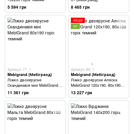
5 594 грн
8 465 грн
АКЦІЯ
ХІТ
4
Артикул: 77_1
Артикул: 80_1
Mebigrand (Мебігранд)
Mebigrand (Мебігранд)
Ліжко двохярусне
Ліжко двоярусне Аляска
Скандинавія міні MebiGrand
MebiGrand 120x190, 80x190
80х190 горіх темний
горіх темний
11 361 грн
13 227 грн