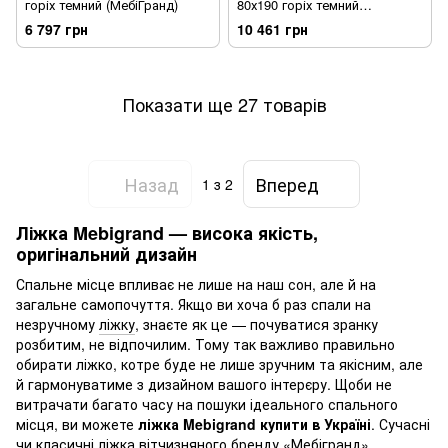
горіх темний (МебіГранд)
80х190 горіх темний
(Mebigrand)
6 797 грн
10 461 грн
Показати ще 27 товарів
Назад
Вперед
1
з 2
Ліжка Mebigrand — висока якість,
оригінальний дизайн
Спальне місце впливає не лише на наш сон, але й на
загальне самопочуття. Якщо ви хоча б раз спали на
незручному
ліжку
, знаєте як це — почуватися зранку
розбитим, не відпочилим. Тому так важливо правильно
обирати ліжко, котре буде не лише зручним та якісним, але
й гармонуватиме з дизайном вашого інтерєру. Щоби не
витрачати багато часу на пошуки ідеального спального
місця, ви можете
ліжка Mebigrand купити в Україні
. Сучасні
чи класичні ліжка вітчизняного бренду «Мебігранд»