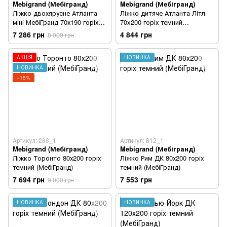
Mebigrand (Мебігранд)
Mebigrand (Мебігранд)
Ліжко двохярусне Атланта
Ліжко дитяче Атланта Літл
міні МебіГранд 70х190 горіх
70x200 горіх темний
темний
(Mebigrand)
7 286 грн
4 844 грн
8 000 грн
АКЦІЯ
НОВИНКА
НОВИНКА
−15%
Артикул: 288_1
Артикул: 812_1
Mebigrand (Мебігранд)
Mebigrand (Мебігранд)
Ліжко Торонто 80х200 горіх
Ліжко Рим ДК 80х200 горіх
темний (МебіГранд)
темний (МебіГранд)
7 694 грн
7 553 грн
9 000 грн
НОВИНКА
НОВИНКА