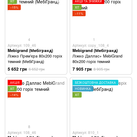
ХІТ
АКЦІЇ ТА ЗНИЖКИ
−15%
ХІТ
−11%
4
1
Артикул: 109_46
Артикул: copy_108_4
Mebigrand (Мебігранд)
Mebigrand (Мебігранд)
Ліжко Прем'єра 80x200 горіх
Ліжко Даллас+ MebiGrand
темний (МебіГранд)
80x200 горіх темний
5 652 грн
7 905 грн
6 652 грн
8 905 грн
АКЦІЯ
БЕЗКОШТОВНА ДОСТАВКА
ХІТ
НОВИНКА
−14%
ХІТ
8
Артикул: 108_46
Артикул: 810_1