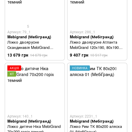
5
Артикул: 79_1
Артикул: 286_1
Mebigrand (Мебігранд)
Mebigrand (Мебігранд)
Ліжко двоярусне
Ліжко двоярусне Атланта
Скандинавія MebiGrand
MebiGrand 120x190, 80x190
120x190, 80x190 горіх темний
горіх темний
13 679 грн
9 407 грн
14 679 грн
10 517 грн
АКЦІЯ
НОВИНКА
ХІТ
Артикул: 140_1
Артикул: 2231_1
Mebigrand (Мебігранд)
Mebigrand (Мебігранд)
Ліжко дитяче Ніка MebiGrand
Ліжко Рим ТК 80х200 аляска
70x200 горіх темний
01 (МебіГранд)