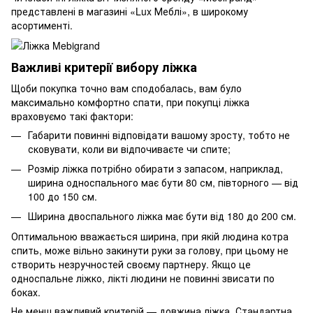
представлені в магазині «Lux Меблі», в широкому
асортименті.
Важливі критерії вибору ліжка
Щоби покупка точно вам сподобалась, вам було
максимально комфортно спати, при покупці ліжка
враховуємо такі фактори:
Габарити повинні відповідати вашому зросту, тобто не
сковувати, коли ви відпочиваєте чи спите;
Розмір ліжка потрібно обирати з запасом, наприклад,
ширина односпального має бути 80 см, півторного — від
100 до 150 см.
Ширина двоспального ліжка має бути від 180 до 200 см.
Оптимальною вважається ширина, при якій людина котра
спить, може вільно закинути руки за голову, при цьому не
створить незручностей своєму партнеру. Якщо це
односпальне ліжко, лікті людини не повинні звисати по
боках.
Не менш важливий критерій — довжина ліжка. Стандартна