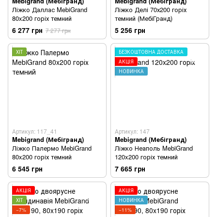
Mebigrand (Мебігранд)
Mebigrand (Мебігранд)
Ліжко Даллас MebiGrand
Ліжко Делі 70х200 горіх
80x200 горіх темний
темний (МебіГранд)
6 277 грн
5 256 грн
7 277 грн
ХІТ
БЕЗКОШТОВНА ДОСТАВКА
АКЦІЯ
НОВИНКА
Артикул: 117_41
Артикул: 147
Mebigrand (Мебігранд)
Mebigrand (Мебігранд)
Ліжко Палермо MebiGrand
Ліжко Неаполь MebiGrand
80x200 горіх темний
120x200 горіх темний
6 545 грн
7 665 грн
АКЦІЯ
АКЦІЯ
ХІТ
НОВИНКА
−7%
−11%