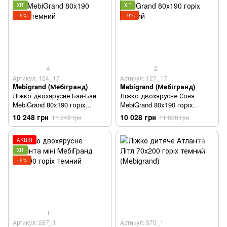
ХІТ
ХІТ
−9%
−9%
4
2
Артикул: 124_17
Артикул: 127_17
Mebigrand (Мебігранд)
Mebigrand (Мебігранд)
Ліжко двохярусне Бай-Бай
Ліжко двохярусне Соня
MebiGrand 80x190 горіх
MebiGrand 80x190 горіх
темний
темний
10 248 грн
10 028 грн
11 248 грн
11 028 грн
АКЦІЯ
ХІТ
−9%
1
Артикул: 287_1
Артикул: 370_1