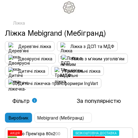
Ліжка
Ліжка Mebigrand (Мебігранд)
Дерев'яні ліжка
Ліжка з ДСП та МДФ
Двоярусні ліжка
Ліжка з м'яким узголів'ям
Дитячі ліжка
Триспальні ліжка
Дитячі ліжечка-трансформери IngVart
Фільтр
За популярністю
1
Виробник
Mebigrand (Мебігранд)
АКЦІЯ
БЕЗКОШТОВНА ДОСТАВКА