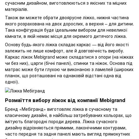
сучасним дизайном, виготовлюються з якісних та міцних
матеріалів.
Також ви можете обрати двоярусне ліжко, нижня частина
якого розрахована на двох дорослих, а верхня – для дитини.
Така конфігурація буде ідеальним вибором для невеликої
кімнати, в якій немає місця для окремого дитячого ліжка.
Основу будь-якого ліжка складає каркас — від його якості
залежить не лише комфорт, але й довговічність виробу.
Каркас ліжок Mebigrand може складатися з опори (на ніжках
чи без них), царги (бічні панелі), спинки та ніжок. Основа під
матрас може бути глухою чи виконаною з ламелей (широких
планок, що розташовані на однаковій відстані одна від
одної).
Розмаїття вибору ліжок від компанії Mebigrand
Бренд «Мебігранд» виготовляє ліжка в сучасному та
класичному дизайні, в найбільш затребуваних кольорах, що
імітують благородні породи дерева. Ліжка сучасного
дизайну відрізняються прямими, лаконічними контурами,
часто передня та задня панелі мають вигляд прямокутних