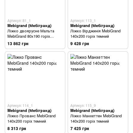
Артикул: 81_1
Артикул: 113_1
Mebigrand (Мебігранд)
Mebigrand (Мебігранд)
Ліжко двоярусне Мальта
Ліжко Вірджинія MebiGrand
MebiGrand 80x190 горіх
140x200 горіх темний
темний
13 862 грн
9 428 грн
Артикул: 114_1
Артикул: 115_9
Mebigrand (Мебігранд)
Mebigrand (Мебігранд)
Ліжко Прованс MebiGrand
Ліжко Манхеттен MebiGrand
140x200 горіх темний
140x200 горіх темний
8 313 грн
7 425 грн