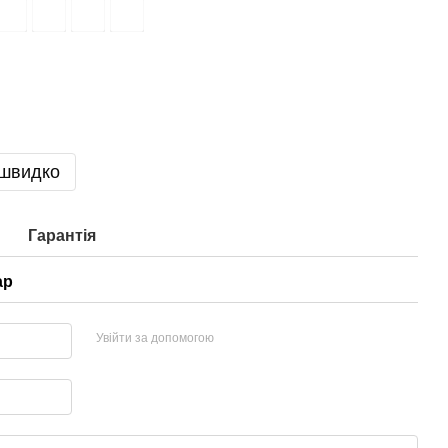
 швидко
Гарантія
ар
Увійти за допомогою