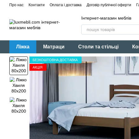
Перейти до основного контенту
Про нас
Контакти
Оплата і доставка
Договір публічної оферти
Г
Інтернет-магазин меблів
Ліжка
Матраци
Столи та стільці
Ко
БЕЗКОШТОВНА ДОСТАВКА
АКЦІЯ