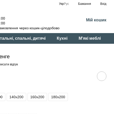
Укр
Рус
Бажання
Вхід
:00
Мій кошик
:00
амовлення через кошик-цілодобово
тальні, спальні, дитячі
Кухні
М'які меблі
енге
исати відгук
00
140x200
160x200
180x200