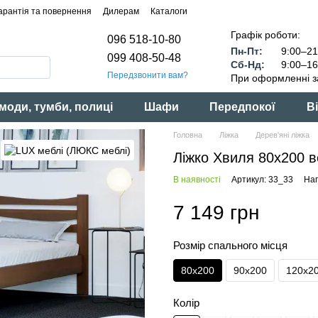
арантія та повернення
Дилерам
Каталоги
Графік роботи:
096 518-10-80
Пн-Пт:
9:00–21
099 408-50-48
Сб-Нд:
9:00–16
Передзвонити вам?
При оформленні з
моди, тумби, полиці
Шафи
Передпокої
Ві
Головна
Ліжка
Дерев'яні ліжка
Ліжко Хвиля 80x200 в
В наявності
Артикул: 33_33
Нап
7 149 грн
Розмір спального місця
80x200
90x200
120x2
Колір