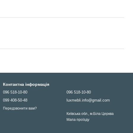
Контактна інформація
096 518-10-80
096 518-10-80
099 408-50-48
luxmebli.info@gmail.com
Передзвонити вам?
Київська обл., м.Біла Церква
Мапа проїзду