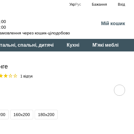
Укр
Рус
Бажання
Вхід
:00
Мій кошик
:00
амовлення через кошик-цілодобово
тальні, спальні, дитячі
Кухні
М'які меблі
нге
1 відгук
200
160x200
180x200