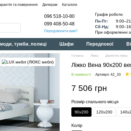
арантія та повернення
Дилерам
Каталоги
Графік роботи:
096 518-10-80
Пн-Пт:
9:00–21
099 408-50-48
Сб-Нд:
9:00–16
Передзвонити вам?
При оформленні з
моди, тумби, полиці
Шафи
Передпокої
Ві
Головна
Ліжка
Дерев'яні ліжка
Ліжко Вена 90x200 ве
В наявності
Артикул: 42_33
7 506 грн
Розмір спального місця
90x200
120x200
140x
Колір