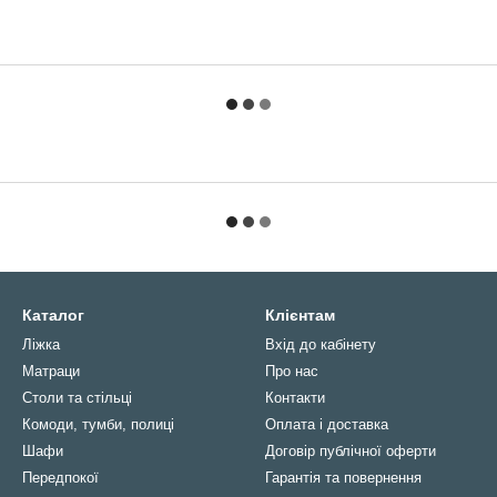
Каталог
Клієнтам
Ліжка
Вхід до кабінету
Матраци
Про нас
Столи та стільці
Контакти
Комоди, тумби, полиці
Оплата і доставка
Шафи
Договір публічної оферти
Передпокої
Гарантія та повернення