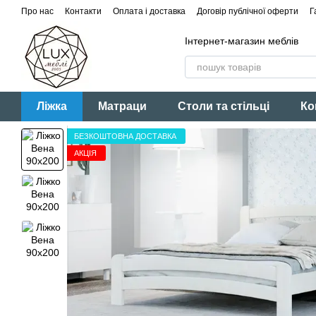
Перейти до основного контенту
Про нас
Контакти
Оплата і доставка
Договір публічної оферти
Г
Інтернет-магазин меблів
Ліжка
Матраци
Столи та стільці
Ко
БЕЗКОШТОВНА ДОСТАВКА
АКЦІЯ