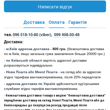
Написати відгук
Доставка
Оплата
Гарантія
тел.
096 518-10-80
(viber),
099 408-50-48
Доставка:
-
м
.Киї
в адресна доставка
- 800 грн.
(безкоштовна доставка
по м.Київ, якщо загальна сума замовлення більше 20000 грн
.)
-
по Київській області
вартість адресної доставки
розраховується індивідуально.
-
Нова Пошта
або
Meest Пошта
- на склад або за адресою
згідно тарифам вантажоперевізника, після 20% передплати.
-
адресна доставка по Україні
здійснюється кур'єрськими
службами згідно тарифів вантажоперевізника.
-
безкоштовна доставка товару з акцією "безкоштовна доставка"
передбачає доставку на склад Нової Пошти, Meest Пошти або до
безпосередньо до покупця (на розсуд продавця) після