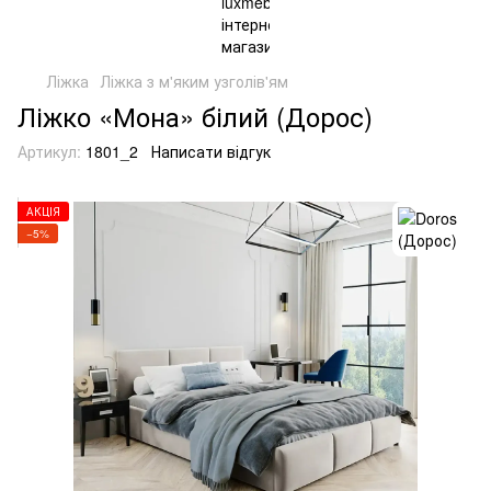
Ліжка
Ліжка з м'яким узголів'ям
Ліжко «Мона» білий (Дорос)
Артикул:
1801_2
Написати відгук
АКЦІЯ
−5%