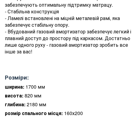
забезпечують оптимальну підтримку матрацу.
- Стабільна конструкція
- Ламелі встановлені на міцній металевій рамі, яка
забезпечує стабільну опору.
- Вбудований газовий амортизатор забезпечує легкий і
плавний доступ до простору під каркасом. Достатньо
лише одного руху - газовий амортизатор зробить все
інше за вас!
Р
о
зміри:
ширина:
1700
мм
висота:
82
0
мм
глибина:
2180
мм
розм
і
р спального місця:
160х200