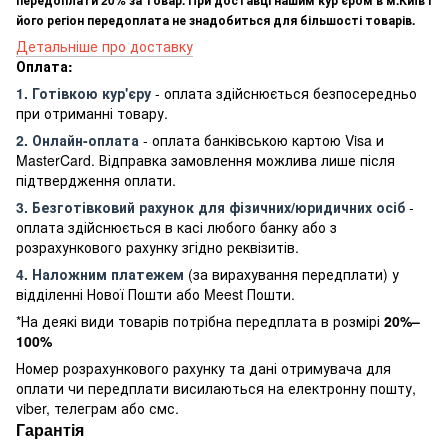
передоплати 20% за товар. При доставці нашим кур'єром в м.Київ і
його регіон передоплата не знадобиться для більшості товарів.
Детальніше про доставку
Оплата:
1. Готівкою кур'єру
- оплата здійснюється безпосередньо
при отриманні товару.
2. Онлайн-оплата
- оплата банківською картою Visa и
MasterCard. Відправка замовлення можлива лише після
підтвердження оплати.
3. Безготівковий рахунок для фізичних/юридичних осіб
-
оплата здійснюється в касі любого банку або з
розрахункового рахунку згідно реквізитів.
4. Наложним платежем
(за вирахування передплати) у
відділенні Нової Пошти або Meest Пошти.
*На деякі види товарів потрібна передплата в розмірі
20%–
100%
Номер розрахункового рахунку та дані отримувача для
оплати чи передплати висилаються на електронну пошту,
viber, телеграм або смс.
Гарантія