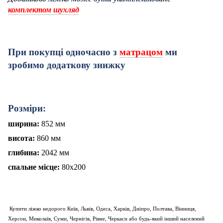
комплектом шухляд
При покупці одночасно з
матрацом
ми
зробимо додаткову знижку
Розміри:
ширина:
8
52 мм
висота:
8
6
0
мм
глибина:
2
042
мм
спальне місце:
80х200
Купити ліжко недорого Київ, Львів, Одеса, Харків, Дніпро, Полтава, Вінниця,
Херсон, Миколаїв, Суми, Чернігів, Рівне, Черкаси або будь-який інший населений