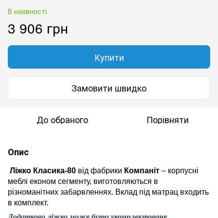
В наявності
3 906 грн
Купити
Замовити швидко
До обраного
Порівняти
Опис
Ліжко Класика-
8
0
від фабрики
Компаніт
– корпусні
меблі економ сегменту, виготовляються в
різноманітних забарвленнях. Вклад під матрац входить
в комплект.
Додатково ліжко може бути укомплектоване