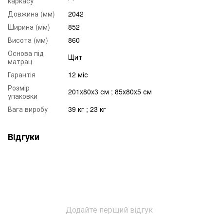
каркасу
Довжина (мм)
2042
Ширина (мм)
852
Висота (мм)
860
Основа під
Щит
матрац
Гарантія
12 міс
Розмір
201x80x3 см ; 85х80х5 см
упаковки
Вага виробу
39 кг ; 23 кг
Відгуки
Додайте перший відгук