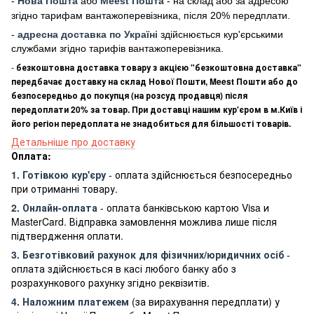
-
Нова Пошта
або
Meest Пошта
- на склад або за адресою
згідно тарифам вантажоперевізника, після 20% передплати.
-
адресна доставка по Україні
здійснюється кур'єрськими
службами згідно тарифів вантажоперевізника.
-
безкоштовна доставка товару з акцією "безкоштовна доставка"
передбачає доставку на склад Нової Пошти, Meest Пошти або до
безпосередньо до покупця (на розсуд продавця) після
передоплати 20% за товар. При доставці нашим кур'єром в м.Київ і
його регіон передоплата не знадобиться для більшості товарів.
Детальніше про доставку
Оплата:
1. Готівкою кур'єру
- оплата здійснюється безпосередньо
при отриманні товару.
2. Онлайн-оплата
- оплата банківською картою Visa и
MasterCard. Відправка замовлення можлива лише після
підтвердження оплати.
3. Безготівковий рахунок для фізичних/юридичних осіб
-
оплата здійснюється в касі любого банку або з
розрахункового рахунку згідно реквізитів.
4. Наложним платежем
(за вирахування передплати) у