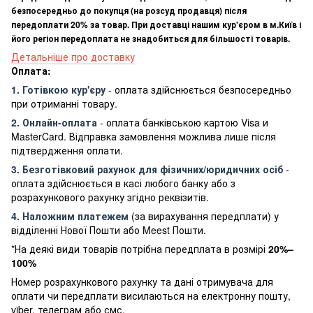
безпосередньо до покупця (на розсуд продавця) після
передоплати 20% за товар. При доставці нашим кур'єром в м.Київ і
його регіон передоплата не знадобиться для більшості товарів.
Детальніше про доставку
Оплата:
1. Готівкою кур'єру
- оплата здійснюється безпосередньо
при отриманні товару.
2. Онлайн-оплата
- оплата банківською картою Visa и
MasterCard. Відправка замовлення можлива лише після
підтвердження оплати.
3. Безготівковий рахунок для фізичних/юридичних осіб
-
оплата здійснюється в касі любого банку або з
розрахункового рахунку згідно реквізитів.
4. Наложним платежем
(за вирахування передплати) у
відділенні Нової Пошти або Meest Пошти.
*На деякі види товарів потрібна передплата в розмірі
20%–
100%
Номер розрахункового рахунку та дані отримувача для
оплати чи передплати висилаються на електронну пошту,
viber, телеграм або смс.