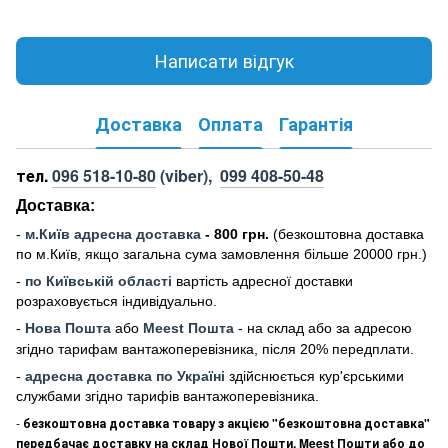
Написати відгук
Доставка
Оплата
Гарантія
тел.
096 518-10-80
(viber),
099 408-50-48
Доставка:
-
м
.Киї
в адресна доставка
- 800 грн.
(безкоштовна доставка
по м.Київ, якщо загальна сума замовлення більше 20000 грн
.)
-
по Київській області
вартість адресної доставки
розраховується індивідуально.
-
Нова Пошта
або
Meest Пошта
- на склад або за адресою
згідно тарифам вантажоперевізника, після 20% передплати.
-
адресна доставка по Україні
здійснюється кур'єрськими
службами згідно тарифів вантажоперевізника.
-
безкоштовна доставка товару з акцією "безкоштовна доставка"
передбачає доставку на склад Нової Пошти, Meest Пошти або до