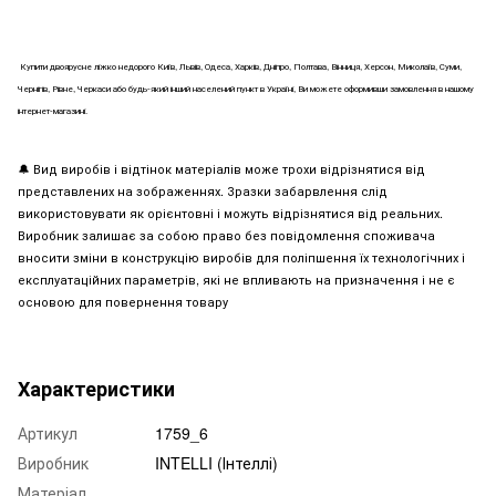
Купити
двоярусне
ліжко недорого Київ, Львів, Одеса, Харків, Дніпро, Полтава, Вінниця, Херсон, Миколаїв, Суми,
Чернігів, Рівне, Черкаси або будь-який інший населений пункт в Україні, Ви можете оформивши замовлення в нашому
інтернет-магазині.
🔔
Вид виробів і відтінок матеріалів може трохи відрізнятися від
представлених на зображеннях. Зразки забарвлення слід
використовувати як орієнтовні і можуть відрізнятися від реальних.
Виробник залишає за собою право без повідомлення споживача
вносити зміни в конструкцію виробів для поліпшення їх технологічних і
експлуатаційних параметрів, які не впливають на призначення і не є
основою для повернення товару
Характеристики
Артикул
1759_6
Виробник
INTELLI (Інтеллі)
Матеріал