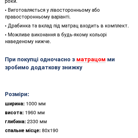
роки.
Виготовляється у лівосторонньому або
•
правосторонньому варіанті.
Драбинка та в
клад під матрац входить в комплект.
•
Можливе виконання в будь-якому кольорі
•
наведеному нижче.
При покупці одночасно з
матрацом
ми
зробимо додаткову знижку
Розміри:
ширина:
1000
мм
висота:
196
0
мм
глибина:
2330
мм
спальне місце:
8
0х190