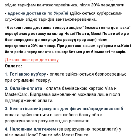
згідно тарифам вантажоперевізника, після 20% передплати.
-
адресна доставка по Україні
здійснюється кур'єрськими
службами згідно тарифів вантажоперевізника.
-
безкоштовна доставка товару з акцією "безкоштовна доставка"
передбачає доставку на склад Нової Пошти, Meest Пошти або до
безпосередньо до покупця (на розсуд продавця) після
передоплати 20% за товар. При доставці нашим кур'єром в м.Київ і
його регіон передоплата не знадобиться для більшості товарів.
Детальніше про доставку
Оплата:
1. Готівкою кур'єру
- оплата здійснюється безпосередньо
при отриманні товару.
2. Онлайн-оплата
- оплата банківською картою Visa и
MasterCard. Відправка замовлення можлива лише після
підтвердження оплати.
3. Безготівковий рахунок для фізичних/юридичних осіб
-
оплата здійснюється в касі любого банку або з
розрахункового рахунку згідно реквізитів.
4. Наложним платежем
(за вирахування передплати) у
відділенні Нової Пошти або Meest Пошти.