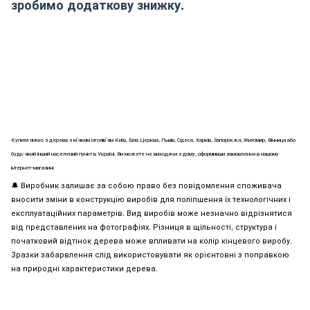
зробимо додаткову знижку.
Купити ліжко з дерева з м'яким ізголів'ям Київ, Біла Церква, Львів, Одеса, Харків, Запоріжжя, Житомир, Вінниця або
будь-який інший населений пункт в Україні, Ви можете не виходячи з дому, оформивши замовлення в нашому
інтернет-магазині.
🔔 Виробник залишає за собою право без повідомлення споживача
вносити зміни в конструкцію виробів для поліпшення їх технологічних і
експлуатаційних параметрів. Вид виробів може незначно відрізнятися
від представлених на фотографіях. Різниця в щільності, структура і
початковий відтінок дерева може впливати на колір кінцевого виробу.
Зразки забарвлення слід використовувати як орієнтовні з поправкою
на природні характеристики дерева.