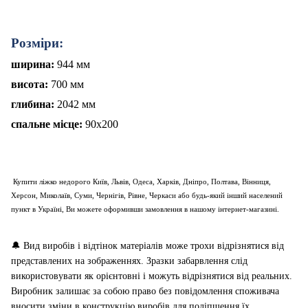
Розміри:
ширина:
944
мм
висота:
7
00
мм
глибина:
2
042
мм
спальне місце:
90х200
Купити ліжко недорого Київ, Львів, Одеса, Харків, Дніпро, Полтава, Вінниця,
Херсон, Миколаїв, Суми, Чернігів, Рівне, Черкаси або будь-який інший населений
пункт в Україні, Ви можете оформивши замовлення в нашому інтернет-магазині.
🔔
Вид виробів і відтінок матеріалів може трохи відрізнятися від
представлених на зображеннях. Зразки забарвлення слід
використовувати як орієнтовні і можуть відрізнятися від реальних.
Виробник залишає за собою право без повідомлення споживача
вносити зміни в конструкцію виробів для поліпшення їх