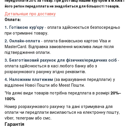
передоплати 20% за товар. При доставці нашим кур'єром в м.Київ і
його регіон передоплата не знадобиться для більшості товарів.
Детальніше про доставку
Оплата:
1. Готівкою кур'єру
- оплата здійснюється безпосередньо
при отриманні товару.
2. Онлайн-оплата
- оплата банківською картою Visa и
MasterCard. Відправка замовлення можлива лише після
підтвердження оплати.
3. Безготівковий рахунок для фізичних/юридичних осіб
-
оплата здійснюється в касі любого банку або з
розрахункового рахунку згідно реквізитів.
4. Наложним платежем
(за вирахування передплати) у
відділенні Нової Пошти або Meest Пошти.
*На деякі види товарів потрібна передплата в розмірі
20%–
100%
Номер розрахункового рахунку та дані отримувача для
оплати чи передплати висилаються на електронну пошту,
viber, телеграм або смс.
Гарантія