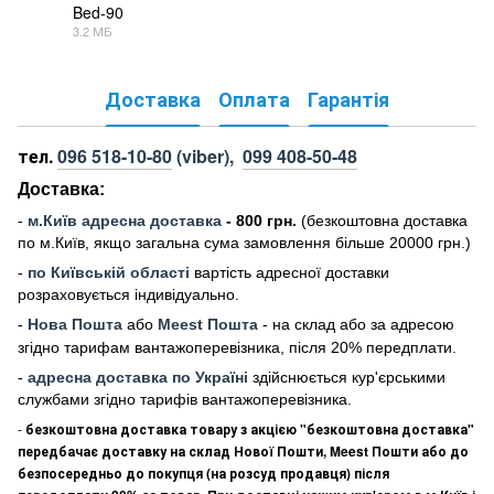
Bed-90
3.2 МБ
PDF
Доставка
Оплата
Гарантія
тел.
096 518-10-80
(viber),
099 408-50-48
Доставка:
-
м
.Киї
в адресна доставка
- 800 грн.
(безкоштовна доставка
по м.Київ, якщо загальна сума замовлення більше 20000 грн
.)
-
по Київській області
вартість адресної доставки
розраховується індивідуально.
-
Нова Пошта
або
Meest Пошта
- на склад або за адресою
згідно тарифам вантажоперевізника, після 20% передплати.
-
адресна доставка по Україні
здійснюється кур'єрськими
службами згідно тарифів вантажоперевізника.
-
безкоштовна доставка товару з акцією "безкоштовна доставка"
передбачає доставку на склад Нової Пошти, Meest Пошти або до
безпосередньо до покупця (на розсуд продавця) після