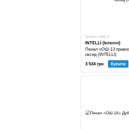
Артикул: 1686_6
INTELLI (Інтеллі)
Пенал «ОШ-13 правос
оксид (INTELLI)
3 534 грн
Купити