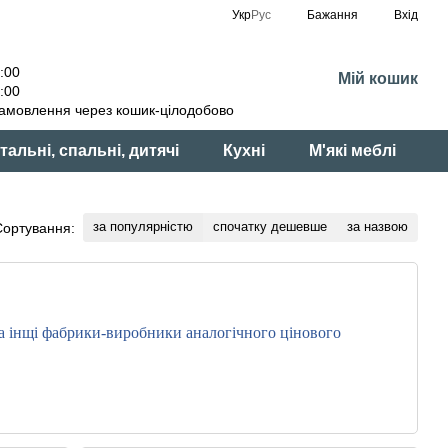
Укр
Рус
Бажання
Вхід
:00
Мій кошик
:00
амовлення через кошик-цілодобово
тальні, спальні, дитячі
Кухні
М'які меблі
за популярністю
спочатку дешевше
за назвою
Сортування:
а інщі фабрики-виробники аналогічного цінового
ідприємство європейського рівня з виробничими
р корпусних меблів індустріальної якості з екологічно