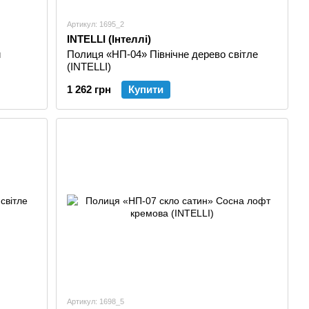
Артикул: 1695_2
INTELLI (Інтеллі)
й
Полиця «НП-04» Північне дерево світле
(INTELLI)
1 262 грн
Купити
Артикул: 1698_5