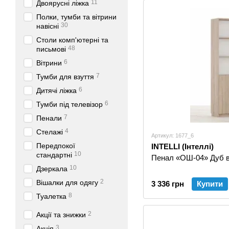
11
Двоярусні ліжка
Полки, тумби та вітрини
30
навісні
Столи комп'ютерні та
48
письмові
6
Вітрини
7
Тумби для взуття
6
Дитячі ліжка
6
Тумби під телевізор
7
Пенали
4
Стелажі
Артикул: 1677_6
Передпокої
INTELLI (Інтеллі)
10
стандартні
Пенал «ОШ-04» Дуб ві
10
Дзеркала
2
Вішалки для одягу
3 336 грн
Купити
8
Туалетка
2
Акції та знижки
3
Акція