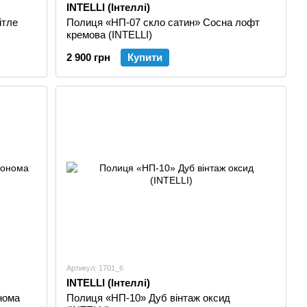
INTELLI (Інтеллі)
ітле
Полиця «НП-07 скло сатин» Сосна лофт
кремова (INTELLI)
2 900 грн
Купити
Артикул: 1701_6
INTELLI (Інтеллі)
нома
Полиця «НП-10» Дуб вінтаж оксид