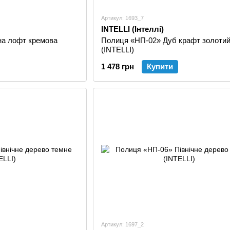
Артикул: 1693_7
INTELLI (Інтеллі)
а лофт кремова
Полиця «НП-02» Дуб крафт золоти
(INTELLI)
1 478 грн
Купити
Артикул: 1697_2