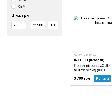
5
Хіт
Ціна, грн
Від Ціна, грн
До Ціна, грн
ОК
Артикул: 1680_11
INTELLI (Інтеллі)
Пенал-вітрина «ОШ-0
вінтаж оксид (INTELLI
3 700 грн
Купити