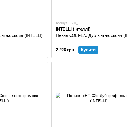
Артикул: 1690_6
INTELLI (Інтеллі)
нтаж оксид (INTELLI)
Пенал «ОШ-17» Дуб вінтаж оксид (I
2 226 грн
Купити