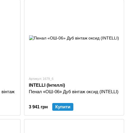
сокій якості наших товарів, їх практичності,
з новими лініями сучасного обладнання і перевіреними
ня простих моделей до рівня європейських зразків
 меблевої промисловості , і не збираємося на цьому
оління дозволило нам вийти на новий рівень, розширити
иробництва і, одночасно, значно скоротити терміни
але і її ціни. На сьогодні наша фабрика меблів
Артикул: 1679_6
 затребуваною в ціновій політиці адже в сучасному світі
INTELLI (Інтеллі)
рийнятними цінами.
 вінтаж
Пенал «ОШ-06» Дуб вінтаж оксид (INTELLI)
и знаходимо можливість адаптації виробів під матеріальні
3 941 грн
Купити
фабрики є продаж меблів, що цілеспрямовані для затишку
 центрів.