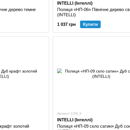
INTELLI (Інтеллі)
ічне дерево темне
Полиця «НП-06» Північне дерево св
(INTELLI)
1 037 грн
Купити
Артикул: 1700_9
INTELLI (Інтеллі)
крафт золотий
Полиця «НП-09 скло сатин» Дуб со