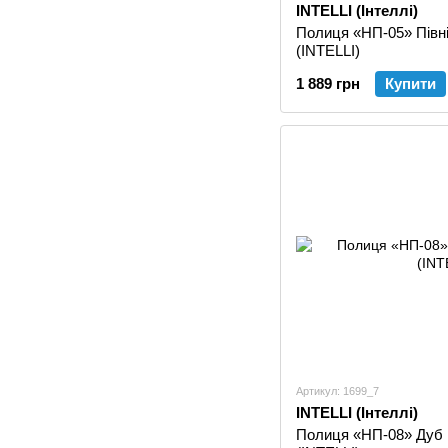
INTELLI (Інтеллі)
Полиця «НП-05» Півн
(INTELLI)
1 889 грн
Купити
Артикул: 1699_7
INTELLI (Інтеллі)
Полиця «НП-08» Дуб 