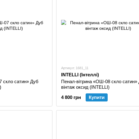
Свій побут без корпусних меблів неможливо уявити:
меблеві стінки, письмові та комп'ютерні столи, надс
нашому асортименті виробництва.
Артикул: 1681_11
INTELLI (Інтеллі)
7 скло сатин» Дуб
Пенал-вітрина «ОШ-08 скло сатин»
)
вінтаж оксид (INTELLI)
4 800 грн
Купити