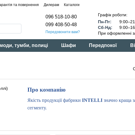
арантія та повернення
Дилерам
Каталоги
Графік роботи:
096 518-10-80
Пн-Пт:
9:00–21
099 408-50-48
Сб-Нд:
9:00–16
Передзвонити вам?
При оформленні з
моди, тумби, полиці
Шафи
Передпокої
Ві
Про компан
ію
Якість продукції фабрики
INTELLI
значно краща з
сегменту.
Фабрика меблів
INTELLI (Інтеллі)
- це сучасне п
потужностями в Україні, що випускає великий спект