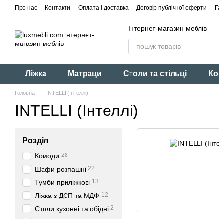
Перейти до основного контенту
Про нас
Контакти
Оплата і доставка
Договір публічної оферти
Г
Інтернет-магазин меблів
Ліжка
Матраци
Столи та стільці
Ко
Головна
INTELLI (Інтеллі)
INTELLI (Інтеллі)
Розділ
28
Комоди
22
Шафи розпашні
13
Тумби приліжкові
12
Ліжка з ДСП та МДФ
2
Столи кухонні та обідні