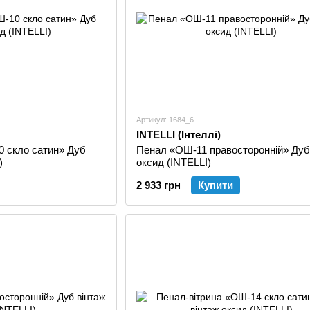
Артикул: 1684_6
INTELLI (Інтеллі)
0 скло сатин» Дуб
Пенал «ОШ-11 правосторонній» Дуб
)
оксид (INTELLI)
2 933 грн
Купити