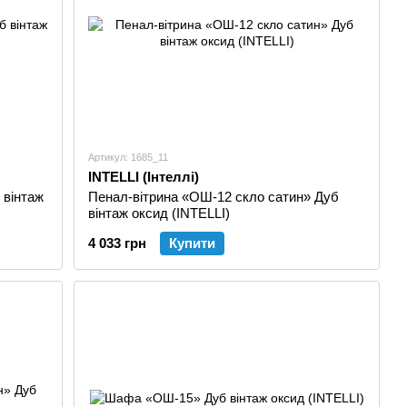
Артикул: 1685_11
INTELLI (Інтеллі)
 вінтаж
Пенал-вітрина «ОШ-12 скло сатин» Дуб
вінтаж оксид (INTELLI)
4 033 грн
Купити