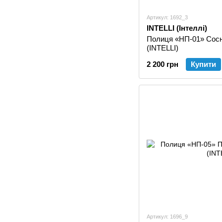
Артикул: 1692_3
INTELLI (Інтеллі)
Полиця «НП-01» Сосн
(INTELLI)
2 200 грн
Купити
Артикул: 1696_9