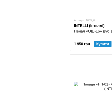
Артикул: 1689_6
INTELLI (Інтеллі)
Пенал «ОШ-16» Дуб ві
1 950 грн
Купити