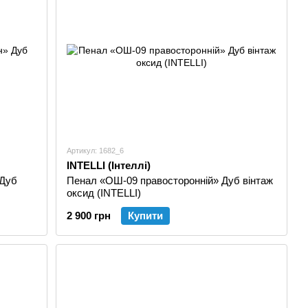
 шафи, полки, ліжка односпальні, ліжка двоярусні,
тавки, тумби, пенали і антресолі, комоди – все це є в
Артикул: 1682_6
INTELLI (Інтеллі)
 Дуб
Пенал «ОШ-09 правосторонній» Дуб вінтаж
оксид (INTELLI)
2 900 грн
Купити