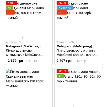
АКЦІЯ
АКЦІЯ
ХІТ
НОВИНКА
−7%
−11%
5
Артикул: 79_1
Артикул: 286_1
Mebigrand (Мебігранд)
Mebigrand (Мебігранд)
Ліжко двоярусне
Ліжко двоярусне Атланта
Скандинавія MebiGrand
MebiGrand 120x190, 80x190
120x190, 80x190 горіх темний
горіх темний
13 679 грн
9 407 грн
14 679 грн
10 517 грн
АКЦІЯ
ХІТ
4