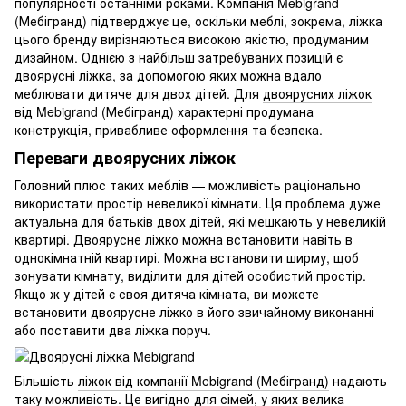
популярності останніми роками. Компанія Mebigrand
(Мебігранд) підтверджує це, оскільки меблі, зокрема, ліжка
цього бренду вирізняються високою якістю, продуманим
дизайном. Однією з найбільш затребуваних позицій є
двоярусні ліжка, за допомогою яких можна вдало
меблювати дитяче для двох дітей. Для
двоярусних ліжок
від Mebigrand (Мебігранд) характерні продумана
конструкція, привабливе оформлення та безпека.
Переваги двоярусних ліжок
Головний плюс таких меблів — можливість раціонально
використати простір невеликої кімнати. Ця проблема дуже
актуальна для батьків двох дітей, які мешкають у невеликій
квартирі. Двоярусне ліжко можна встановити навіть в
однокімнатній квартирі. Можна встановити ширму, щоб
зонувати кімнату, виділити для дітей особистий простір.
Якщо ж у дітей є своя дитяча кімната, ви можете
встановити двоярусне ліжко в його звичайному виконанні
або поставити два ліжка поруч.
Більшість
ліжок від компанії Mebigrand (Мебігранд)
надають
таку можливість. Це вигідно для сімей, у яких велика