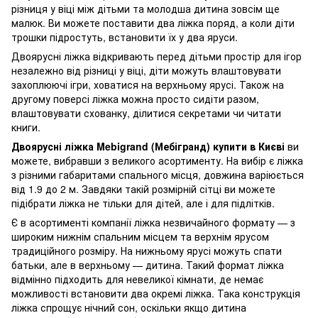
різниця у віці між дітьми та молодша дитина зовсім ще
малюк. Ви можете поставити два ліжка поряд, а коли діти
трошки підростуть, встановити їх у два яруси.
Двоярусні ліжка відкривають перед дітьми простір для ігор
незалежно від різниці у віці, діти можуть влаштовувати
захоплюючі ігри, ховатися на верхньому ярусі. Також на
другому поверсі ліжка можна просто сидіти разом,
влаштовувати схованку, ділитися секретами чи читати
книги.
Двоярусні ліжка Mebigrand (Мебігранд) купити в Києві
ви
можете, вибравши з великого асортименту. На вибір є ліжка
з різними габаритами спального місця, довжина варіюється
від 1.9 до 2 м. Завдяки такій розмірній сітці ви можете
підібрати ліжка не тільки для дітей, але і для підлітків.
Є в асортименті компанії ліжка незвичайного формату — з
широким нижнім спальним місцем та верхнім ярусом
традиційного розміру. На нижньому ярусі можуть спати
батьки, але в верхньому — дитина. Такий формат ліжка
відмінно підходить для невеликої кімнати, де немає
можливості встановити два окремі ліжка. Така конструкція
ліжка спрощує нічний сон, оскільки якщо дитина