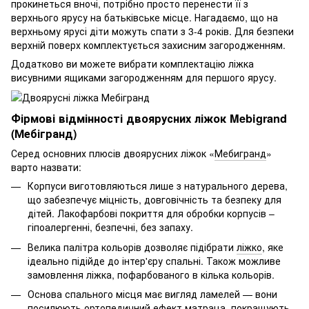
прокинеться вночі, потрібно просто перенести її з
верхнього ярусу на батьківське місце. Нагадаємо, що на
верхньому ярусі діти можуть спати з 3-4 років. Для безпеки
верхній поверх комплектується захисним загородженням.
Додатково ви можете вибрати комплектацію ліжка
висувними ящиками загородженням для першого ярусу.
Фірмові відмінності двоярусних ліжок Mebigrand
(Мебігранд)
Серед основних плюсів двоярусних ліжок «
Мебигранд
»
варто назвати:
Корпуси виготовляються лише з натурального дерева,
що забезпечує міцність, довговічність та безпеку для
дітей. Лакофарбові покриття для обробки корпусів –
гіпоалергенні, безпечні, без запаху.
Велика палітра кольорів дозволяє підібрати
ліжко
, яке
ідеально підійде до інтер'єру спальні. Також можливе
замовлення ліжка, пофарбованого в кілька кольорів.
Основа спального місця має вигляд ламелей — вони
посилюють ортопедичний ефект матраца, покращують