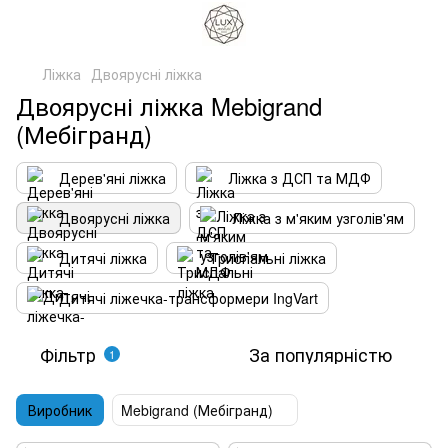
Ліжка
Двоярусні ліжка
Двоярусні ліжка Mebigrand
(Мебігранд)
Дерев'яні ліжка
Ліжка з ДСП та МДФ
Двоярусні ліжка
Ліжка з м'яким узголів'ям
Дитячі ліжка
Триспальні ліжка
Дитячі ліжечка-трансформери IngVart
Фільтр
За популярністю
1
Виробник
Mebigrand (Мебігранд)