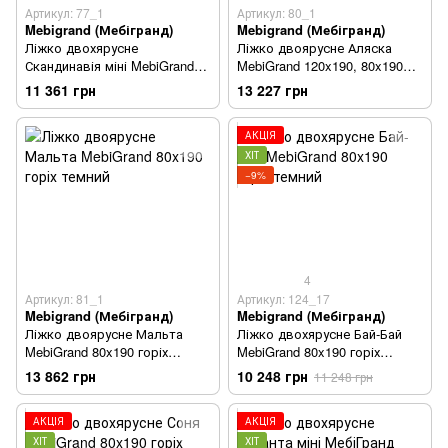
Артикул: 77_1
Артикул: 80_1
Mebigrand (Мебігранд)
Mebigrand (Мебігранд)
Ліжко двохярусне
Ліжко двоярусне Аляска
Скандинавія міні MebiGrand
MebiGrand 120x190, 80x190
80х190 горіх темний
горіх темний
11 361 грн
13 227 грн
АКЦІЯ
ХІТ
−9%
4
Артикул: 81_1
Артикул: 124_17
Mebigrand (Мебігранд)
Mebigrand (Мебігранд)
Ліжко двоярусне Мальта
Ліжко двохярусне Бай-Бай
MebiGrand 80x190 горіх
MebiGrand 80x190 горіх
темний
темний
13 862 грн
10 248 грн
11 248 грн
АКЦІЯ
АКЦІЯ
ХІТ
ХІТ