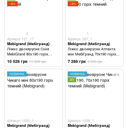
−9%
−9%
2
1
Артикул: 127_17
Артикул: 287_1
Mebigrand (Мебігранд)
Mebigrand (Мебігранд)
Ліжко двохярусне Соня
Ліжко двохярусне Атланта
MebiGrand 80x190 горіх
міні МебіГранд 70х190 горіх
темний
темний
10 028 грн
7 286 грн
11 028 грн
8 000 грн
НОВИНКА
НОВИНКА
ХІТ
Артикул: 1535_1
Артикул: 1536_1
Mebigrand (Мебігранд)
Mebigrand (Мебігранд)