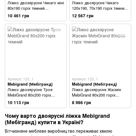
Ліжко двохярусне Чикаго міні
Ліжко двоярусне Чикаго
80х190 горіх темний
120x190, 70x190 горіх темний
(Mebigrand)
(Mebigrand)
10 461 грн
12 567 грн
Артикул: 123_1
Артикул: 125_1
Mebigrand (Мебігранд)
Mebigrand (Мебігранд)
Ліжко двохярусне Троя
Ліжко двохярусне Жасмін
MebiGrand 80x200 горіх
MebiGrand 80x200 горіх
темний
темний
10 113 грн
8 986 грн
Чому варто двоярусні ліжка Mebigrand
(Мебігранд) купити в Україні?
Вітчизняне меблеве виробництво переживає хвилю